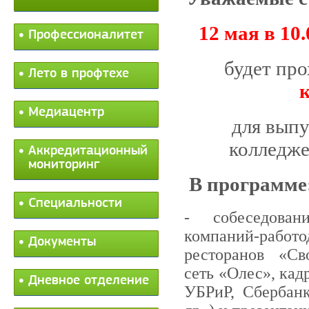
12 мая в 1
Профессионалитет
будет пр
Лето в профтехе
Медиацентр
для вып
колледже
Аккредитационный
мониторинг
В программе
Специальности
- собеседован
компаний-работо
Документы
ресторанов «Св
сеть «Олес», кад
Дневное отделение
УБРиР, Сбербан