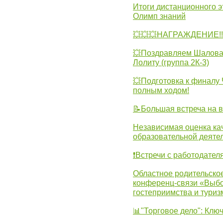
Итоги дистанционного э
Олимп знаний
💥💥💥НАГРАЖДЕНИЕ!!!
💥Поздравляем Шалова 
Лолиту (группа 2К-3)
💥Подготовка к финал
полным ходом!
📝Большая встреча на 
Независимая оценка ка
образовательной деятел
❗Встречи с работодател
Областное родительско
конференц-связи «Выбо
гостеприимства и туриз
📊"Торговое дело": Клю