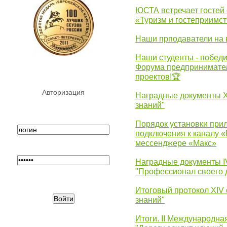
ЮСТА встречает гостей 
«Туризм и гостеприимст
Наши прподаватели на 
Наши студенты - победи
Форума предпринимател
проектов!🏆
Авторизация
Наградные документы 
знаний"
Порядок установки при
подключения к каналу 
мессенджере «Макс»
Наградные документы 
"Профессионал своего 
Итоговый протокол XIV
знаний"
Итоги. II Международн