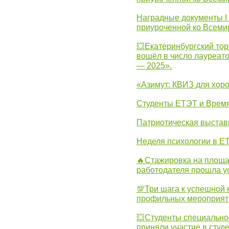
Наградные документы I
приуроченной ко Всеми
💥Екатеринбургский тор
вошёл в число лауреат
— 2025».
«Азимут: КВИЗ для хор
Студенты ЕТЭТ и Врем
Патриотическая выста
Неделя психологии в Е
🔥Стажировка на площа
работодателя прошла у
💯Три шага к успешной 
профильных мероприят
💥Студенты специально
приняли участие в студ