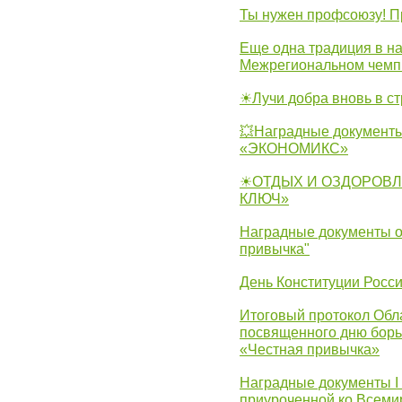
Ты нужен профсоюзу! П
Еще одна традиция в на
Межрегиональном чемп
☀Лучи добра вновь в с
💥Наградные документы
«ЭКОНОМИКС»
☀ОТДЫХ И ОЗДОРОВЛ
КЛЮЧ»
Наградные документы о
привычка"
День Конституции Росс
Итоговый протокол Обла
посвященного дню борь
«Честная привычка»
Наградные документы I
приуроченной ко Всеми