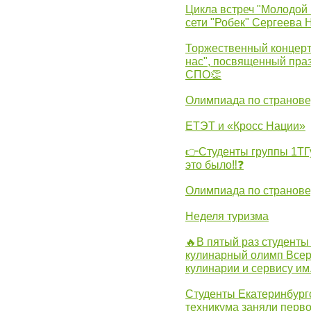
Цикла встреч "Молодой 
сети "Робек" Сергеева Н
Торжественный концерт
нас", посвященный пра
СПО👏
Олимпиада по странов
ЕТЭТ и «Кросс Нации»
👉Студенты группы 1ТГу
это было‼❓
Олимпиада по странов
Неделя туризма
🔥В пятый раз студенты
кулинарный олимп Всер
кулинарии и сервису им
Студенты Екатеринбургс
техникума заняли перво