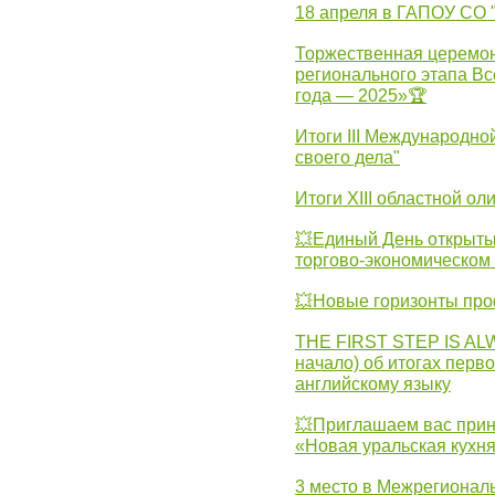
18 апреля в ГАПОУ СО
Торжественная церемон
регионального этапа Вс
года — 2025»🏆
Итоги III Международн
своего дела"
Итоги XIII областной о
💥Единый День открыты
торгово-экономическом 
💥Новые горизонты про
THE FIRST STEP IS AL
начало) об итогах перво
английскому языку
💥Приглашаем вас прин
«Новая уральская кухн
3 место в Межрегионал