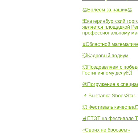
👏Болеем за наших👏
❗Екатеринбургский торг
является площадкой Ре
профессиональному ма
⌛Областной математиче
💥Кадровый подиум
💥Поздравляем с побед
Гостиничному делу!💥
🤩Погружение в специа
📌 Выставка ShoesStar- 
💥 Фестиваль качества
🍎ЕТЭТ на фестивале Т
«Своих не бросаем»