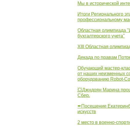
Мы в исторической инте
Итоги Регионального эт
профессиональному ма
Областная олимпиада "
бухгалтерского учета"
XIII Областная олимпиа
Декада по правам Потре
Обучающий мастер-клас
от наших неизменных с
оборудованию Robot-C
💥Джндоян Марина прош
Сбер.
✒Посещение Екатеринбу
искусств
2 место в военно-спорт