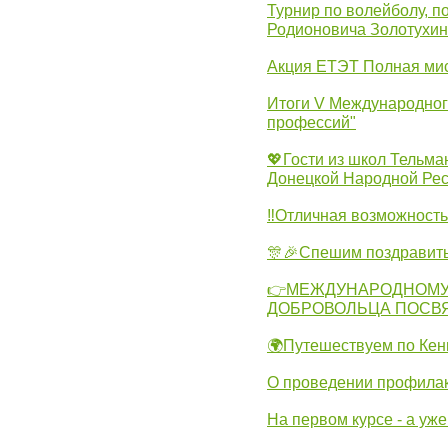
Турнир по волейболу, 
Родионовича Золотухи
Акция ЕТЭТ Полная мис
Итоги V Международног
профессий"
💖Гости из школ Тельма
Донецкой Народной Рес
‼Отличная возможность 
🎊🎉Спешим поздравит
👉МЕЖДУНАРОДНОМУ
ДОБРОВОЛЬЦА ПОСВ
🌍Путешествуем по Кен
О проведении профилак
На первом курсе - а уж