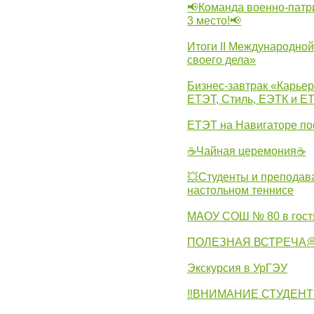
📢Команда военно-патр
3 место!📢
Итоги II Международн
своего дела»
Бизнес-завтрак «Карьер
ЕТЭТ, Стиль, ЕЭТК и ЕТ
ЕТЭТ на Навигаторе по
☕Чайная церемония☕
💥Студенты и преподав
настольном теннисе
МАОУ СОШ № 80 в гост
ПОЛЕЗНАЯ ВСТРЕЧА
Экскурсия в УрГЭУ
‼ВНИМАНИЕ СТУДЕНТ