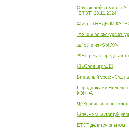
Обучающий семинар Ас
"ЕТЭТ" 28.11.2024
💥Итоги НЕДЕЛИ КАЧЕС
📍Учебная экскурсия -у
📖Гости из «УрГАУ»
🌺Встреча с представит
💥«Своя игра»💥
Бинарный урок: «Суд н
❗ Продолжаем Неделю к
КОНФА
📚"Красивые и не тольк
💥ФОРУМ «Стартуй уве
ЕТЭТ делится опытом