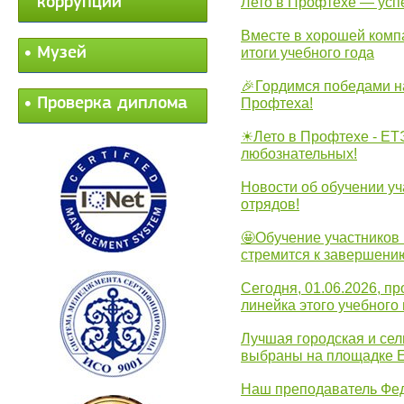
коррупции
Лето в Профтехе — усп
Вместе в хорошей комп
Музей
итоги учебного года
🎉Гордимся победами н
Проверка диплома
Профтеха!
☀Лето в Профтехе - ЕТ
любознательных!
Новости об обучении уч
отрядов!
🤩Обучение участников 
стремится к завершени
Сегодня, 01.06.2026, 
линейка этого учебного 
Лучшая городская и се
выбраны на площадке 
Наш преподаватель Фед