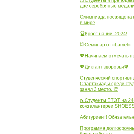
💥Студенты и преподав
две серебряные медали
Олимпиада посвящена и
в мире
🏆Кросс нации -2024!
💥Семинар от «Lamel»
💖Начинаем отмечать 
🧡Диктант здоровья🧡
Студенческий спортивны
Спартакиады среди сту
занял 3 место. 👏
👠Студенты ЕТЭТ на 24
кожгалантереи SHOES
Абитуриент! Обязательн
Программа долгосрочных
будет работать