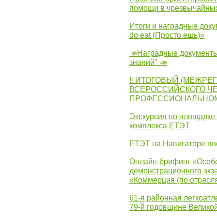
помощи в чрезвычайных
Итоги и наградные доку
do eat (Просто ешь)»
📣Наградные документы
знаний" 📣
‼ ИТОГОВЫЙ (МЕЖРЕ
ВСЕРОССИЙСКОГО Ч
ПРОФЕССИОНАЛЬНОМУ 
Экскурсия по площадке
комплекса ЕТЭТ
ЕТЭТ на Навигаторе по
Онлайн-брифинг «Особе
демонстрационного экза
«Коммерция (по отрасл
61-я районная легкоатл
79-й годовщине Велико