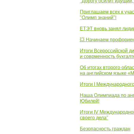
"Дорогу осилит идущий,
Приглашаем всех к уча
"Олимп знаний"!
ЕТЭТ вновь занял лид
💥 Начинаем профорие
Итоги Всероссийской д
и соврменность бухгалт
Об итогах второго облас
на английском языке «
Итоги I Международног
Наша Олимпиада по анг
Юбилей!
Итоги IV Международн
своего дела"
Безопасность граждан