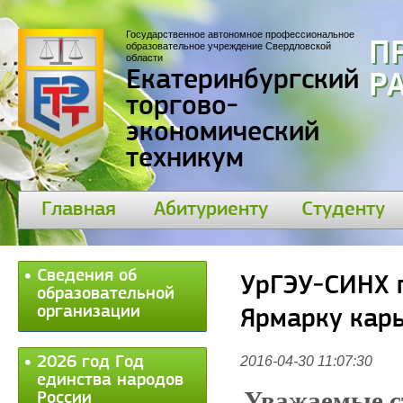
Государственное автономное профессиональное
П
образовательное учреждение Свердловской
области
Екатеринбургский
30
торгово-
экономический
техникум
Главная
Абитуриенту
Студенту
Сведения об
УрГЭУ-СИНХ 
образовательной
организации
Ярмарку кар
2026 год Год
2016-04-30 11:07:30
единства народов
Уважаемые с
России