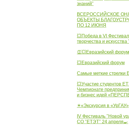
знаний"
ВСЕРОССИЙСКОЕ ОН
ОБЪЕКТЫ БЛАГОУСТР
ПО 12 ИЮНЯ
💥Победа в VI Фестивал
творчества и искусства
👏💥Евразийский фору
💥Евразийский форум
Самые меткие стрелки Е
💥Участие студентов Е
Чемпионате предпринима
и бизнес идей «ПЕРС
☀«Экскурсия в «УрГАУ»
IV Фестиваль "Новой ур
СО "ЕТЭТ" 24 апреля🍳