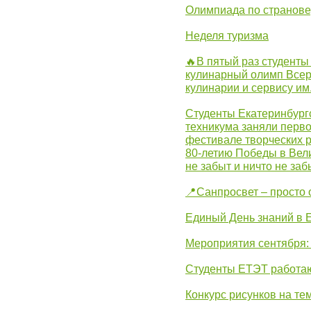
Олимпиада по странов
Неделя туризма
🔥В пятый раз студенты
кулинарный олимп Всер
кулинарии и сервису им
Студенты Екатеринбургс
техникума заняли перво
фестивале творческих 
80-летию Победы в Вел
не забыт и ничто не за
📍Санпросвет – просто 
Единый День знаний в 
Мероприятия сентября:
Студенты ЕТЭТ работаю
Конкурс рисунков на те