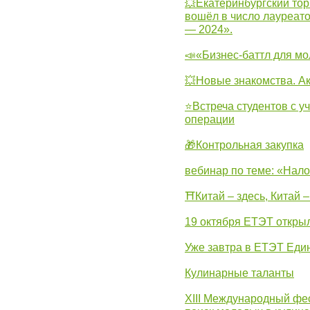
💥Екатеринбургский тор
вошёл в число лауреат
— 2024».
📣«Бизнес-баттл для м
💥Новые знакомства. А
⭐Встреча студентов с у
операции
🎁Контрольная закупка
вебинар по теме: «Нало
⛩Китай – здесь, Китай 
19 октября ЕТЭТ откры
Уже завтра в ЕТЭТ Еди
Кулинарные таланты
XIII Международный фес