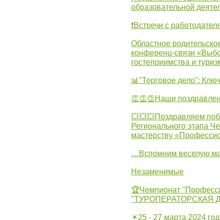
образовательной деятел
❗Встречи с работодател
Областное родительско
конференц-связи «Выбо
гостеприимства и туриз
📊"Торговое дело": Клю
👏👏👏Наши поздравлен
💥💥💥Поздравляем поб
Регионального этапа Ч
мастерству «Професси
…Вспомним веселую м
Незаменимые
🏆Чемпионат "Професс
"ТУРОПЕРАТОРСКАЯ 
☀25 - 27 марта 2024 год