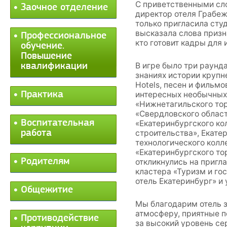
С приветственными сл
Заочное отделение
директор отеля Грабеж
только пригласила студ
высказала слова призн
Профессиональное
кто готовит кадры для
обучение.
Повышение
В игре было три раунд
квалификации
знаниях истории круп
Hotels, песен и фильмо
Практика
интересных необычных 
«Нижнетагильского то
«Свердловского област
Воспитательная
«Екатеринбургского ко
работа
строительства», Екате
технологического колле
«Екатеринбургского то
Родителям
откликнулись на пригл
кластера «Туризм и го
отель Екатеринбург» и
Общежитие
Мы благодарим отель 
атмосферу, приятные п
Противодействие
за высокий уровень се