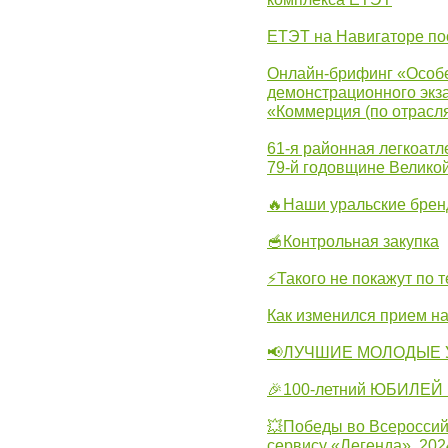
ЕТЭТ на Навигаторе по
Онлайн-брифинг «Особе
демонстрационного экза
«Коммерция (по отрасл
61-я районная легкоатл
79-й годовщине Велико
🔥Наши уральские бре
🥣Контрольная закупка
⚡Такого не покажут по т
Как изменился прием на
📢ЛУЧШИЕ МОЛОДЫЕ 
🎉100-летний ЮБИЛЕЙ 
💥Победы во Всероссий
сервису «Легенда», 202