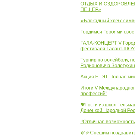
ОТДЫХ И ОЗДОРОВЛЕ
ПЕЩЕР»
⭐Блокадный хлеб: симв
Гордимся Героями свое
ГАЛА-КОНЦЕРТ V Городс
фестиваля Талант-ШОУ
Турнир по волейболу, 
Родионовича Золотухи
Акция ЕТЭТ Полная мис
Итоги V Международног
профессий"
💖Гости из школ Тельма
Донецкой Народной Рес
‼Отличная возможность 
🎊🎉Спешим поздравит