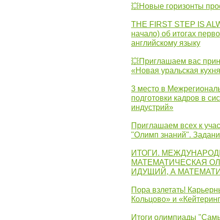
💥Новые горизонты про
THE FIRST STEP IS AL
начало) об итогах перво
английскому языку
💥Приглашаем вас прин
«Новая уральская кухн
3 место в Межрегионал
подготовки кадров в с
индустрий»
Приглашаем всех к учас
"Олимп знаний". Задан
ИТОГИ. МЕЖДУНАРО
МАТЕМАТИЧЕСКАЯ ОЛ
ИДУЩИЙ, А МАТЕМАТ
Пора взлетать! Карьер
Кольцово» и «Кейтерин
Итоги олимпиады "Самы