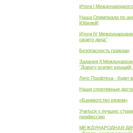
Итоги I Международног
Наша Олимпиада по анг
Юбилей!
Итоги IV Международн
своего дела"
Безопасность граждан
Задания II Международ
"Дорогу осилит идущий,
Лето Профтеха - будет 
Наши спортивные дост
«Банкротство рядом»
Учиться у лучших: студ
профессию
МЕЖДУНАРОДНАЯ ДИ