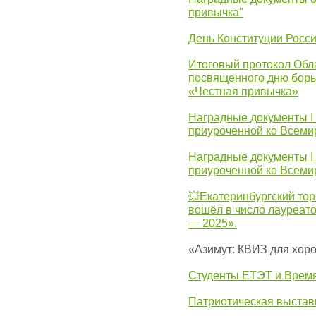
привычка"
День Конституции Росс
Итоговый протокол Обла
посвященного дню борь
«Честная привычка»
Наградные документы I
приуроченной ко Всеми
Наградные документы I
приуроченной ко Всеми
💥Екатеринбургский тор
вошёл в число лауреат
— 2025».
«Азимут: КВИЗ для хор
Студенты ЕТЭТ и Врем
Патриотическая выста