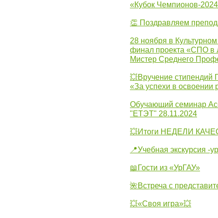
«Кубок Чемпионов-202
👏 Поздравляем препо
28 ноября в Культурном
финал проекта «СПО в Л
Мистер Среднего Проф
💥Вручение стипендий 
«За успехи в освоении
Обучающий семинар Ас
"ЕТЭТ" 28.11.2024
💥Итоги НЕДЕЛИ КАЧЕС
📍Учебная экскурсия -у
📖Гости из «УрГАУ»
🌺Встреча с представит
💥«Своя игра»💥