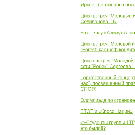
Яркое спортивное собы
Цикл встреч "Молодые 
Селиванова Г.Б.
В гостях у «Азимут Аэр
Цикл встреч "Молодой и
"Forest" как шеф-кондит
Цикла встреч "Молодой 
сети "Робек" Сергеева Н
Торжественный концерт
нас", посвященный пра
СПО👏
Олимпиада по странов
ЕТЭТ и «Кросс Нации»
👉Студенты группы 1ТГу
это было‼❓