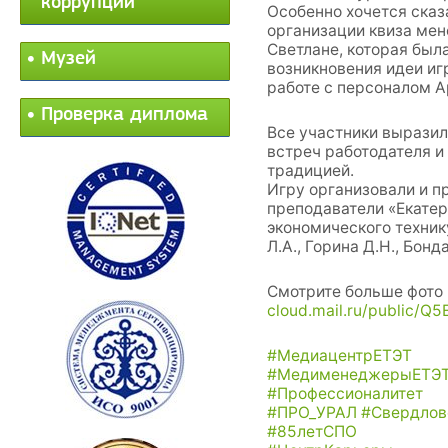
коррупции
Особенно хочется сказа
организации квиза ме
Светлане, которая был
Музей
возникновения идеи иг
работе с персоналом 
Проверка диплома
Все участники выразил
встреч работодателя и
традицией.
Игру организовали и п
преподаватели «Екатер
экономического техник
Л.А., Горина Д.Н., Бонд
Смотрите больше фото 
cloud.mail.ru/public/Q5E
#МедиацентрЕТЭТ
#МедименеджерыЕТЭ
#Профессионалитет
#ПРО_УРАЛ
#Свердлов
#85летСПО