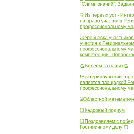
"Олимп знаний". Задан
💡Из первых уст - Инте
на право участия в Рег
профессиональному ма
Жеребьевка участников 
участия в Регионально
профессиональному ма
компетенции "Поварско
👏Болеем за наших👏
❗Екатеринбургский торг
является площадкой Ре
профессиональному ма
⌛Областной математиче
💥Кадровый подиум
💥Поздравляем с побед
Гостиничному делу!💥