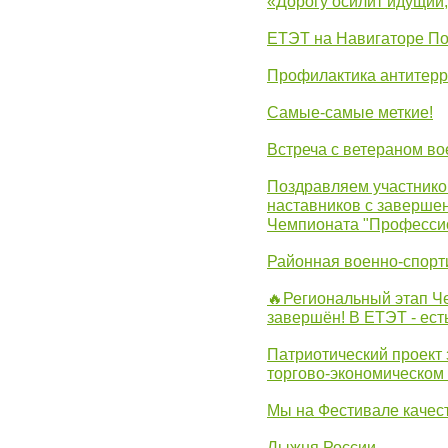
«Дорогу осилит идущий
ЕТЭТ на Навигаторе П
Профилактика антитерр
Самые-самые меткие!
Встреча с ветераном в
Поздравляем участников
наставников с заверше
Чемпионата "Професси
Районная военно-спорт
🔥Региональный этап 
завершён! В ЕТЭТ - ест
Патриотический проект 
торгово-экономическом
Мы на Фестивале качес
Лыжня России