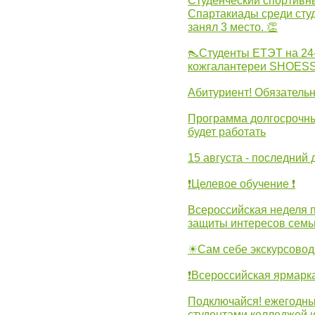
Студенческий спортивны
Спартакиады среди сту
занял 3 место. 👏
👠Студенты ЕТЭТ на 24
кожгалантереи SHOES
Абитуриент! Обязательн
Программа долгосрочных
будет работать
15 августа - последний 
❗Целевое обучение ❗
Всероссийская неделя 
защиты интересов семь
☀Сам себе экскурсовод
❗Всероссийская ярмарк
Подключайся! ежегодны
студентами колледжей 