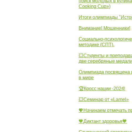
поиск молодых в кулинар
Cooking Cup»)
Итоги олимпиады "Исто
Внимание! Мошенники!
Социально-психологиче
методике (СПТ).
💥Студенты и преподав
две серебряные медали
Олимпиада посвящена и
в мире
🏆Кросс нации -2024!
💥Семинар от «Lamel»
💖Начинаем отмечать 
🧡Диктант здоровья🧡