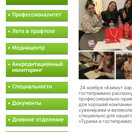
Профессионалитет
Лето в профтехе
Медиацентр
Аккредитационный
мониторинг
Специальности
24 ноября «Азимут аэр
гостеприимно распахну
профессионально-орие
Документы
для хорошей компании
сувенирами и великол
специально для нашего
Дневное отделение
«Туризм и гостеприимс