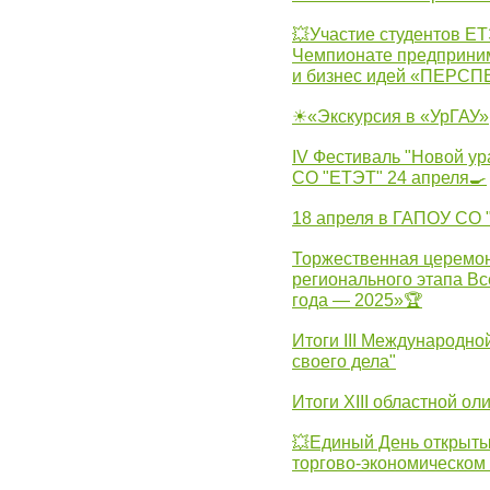
💥Участие студентов Е
Чемпионате предпринима
и бизнес идей «ПЕРС
☀«Экскурсия в «УрГАУ»
IV Фестиваль "Новой ур
СО "ЕТЭТ" 24 апреля🍳
18 апреля в ГАПОУ СО
Торжественная церемон
регионального этапа Вс
года — 2025»🏆
Итоги III Международн
своего дела"
Итоги XIII областной о
💥Единый День открыты
торгово-экономическом 