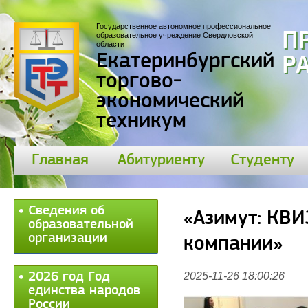
Государственное автономное профессиональное
П
образовательное учреждение Свердловской
области
Екатеринбургский
30
торгово-
экономический
техникум
Главная
Абитуриенту
Студенту
Сведения об
«Азимут: КВИ
образовательной
организации
компании»
2026 год Год
2025-11-26 18:00:26
единства народов
России