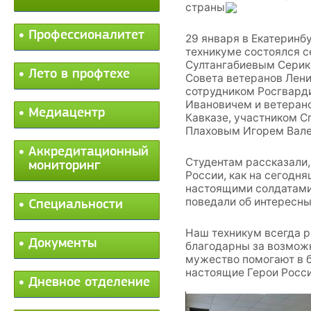
страны
Профессионалитет
29 января в Екатеринб
техникуме состоялся с
Султангабиевым Серик
Лето в профтехе
Совета ветеранов Лен
сотрудником Росгвард
Ивановичем и ветеран
Медиацентр
Кавказе, участником С
Плаховым Игорем Вал
Аккредитационный
Студентам рассказали,
мониторинг
России, как на сегодн
настоящими солдатами,
поведали об интересны
Специальности
Наш техникум всегда р
Документы
благодарны за возможн
мужество помогают в б
настоящие Герои Росс
Дневное отделение