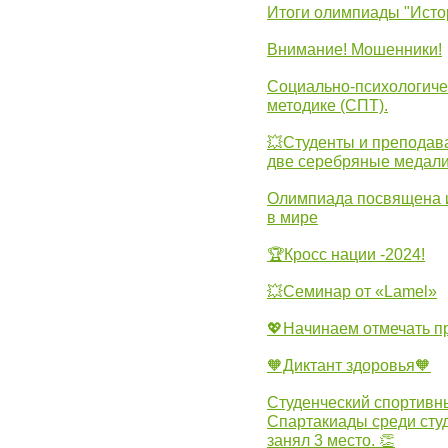
Итоги олимпиады "Исто
Внимание! Мошенники!
Социально-психологиче
методике (СПТ).
💥Студенты и преподав
две серебряные медали
Олимпиада посвящена и
в мире
🏆Кросс нации -2024!
💥Семинар от «Lamel»
💖Начинаем отмечать 
🧡Диктант здоровья🧡
Студенческий спортивны
Спартакиады среди сту
занял 3 место. 👏