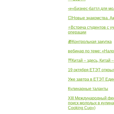
📣«Бизнес-баттл для м
💥Новые знакомства. А
⭐Встреча студентов с у
операции
🎁Контрольная закупка
вебинар по теме: «Нало
⛩Китай – здесь, Китай 
19 октября ЕТЭТ откры
Уже завтра в ЕТЭТ Еди
Кулинарные таланты
XIII Международный фес
поиск молодых в кулинар
Cooking Cup»)