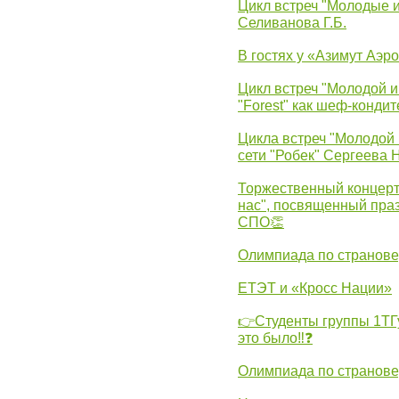
Цикл встреч "Молодые 
Селиванова Г.Б.
В гостях у «Азимут Аэр
Цикл встреч "Молодой и
"Forest" как шеф-кондит
Цикла встреч "Молодой 
сети "Робек" Сергеева Н
Торжественный концерт
нас", посвященный пра
СПО👏
Олимпиада по странов
ЕТЭТ и «Кросс Нации»
👉Студенты группы 1ТГу
это было‼❓
Олимпиада по странов