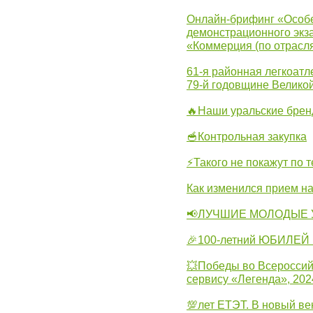
Онлайн-брифинг «Особе
демонстрационного экза
«Коммерция (по отрасл
61-я районная легкоатл
79-й годовщине Велико
🔥Наши уральские бре
🥣Контрольная закупка
⚡Такого не покажут по т
Как изменился прием на
📢ЛУЧШИЕ МОЛОДЫЕ 
🎉100-летний ЮБИЛЕЙ 
💥Победы во Всероссий
сервису «Легенда», 202
💯лет ЕТЭТ. В новый в