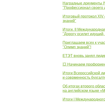
Наградные документы 
"Профессионал своего 
Итоговый протокол XIV
знаний"
Итоги. II Международн
"Дорогу осилит идущий,
Приглашаем всех к уча
"Олимп знаний"!
ЕТЭТ вновь занял лид
💥 Начинаем профорие
Итоги Всероссийской д
и соврменность бухгалт
Об итогах второго облас
на английском языке «
Итоги I Международног