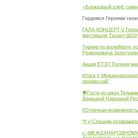
⭐Блокадный хлеб: симв
Гордимся Героями свое
ГАЛА-КОНЦЕРТ V Городс
фестиваля Талант-ШОУ
Турнир по волейболу, 
Родионовича Золотухи
Акция ЕТЭТ Полная мис
Итоги V Международног
профессий"
💖Гости из школ Тельма
Донецкой Народной Рес
‼Отличная возможность 
🎊🎉Спешим поздравит
👉МЕЖДУНАРОДНОМУ