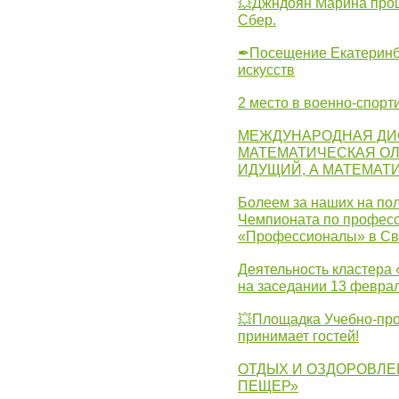
💥Джндоян Марина прош
Сбер.
✒Посещение Екатеринбу
искусств
2 место в военно-спорт
МЕЖДУНАРОДНАЯ ДИ
МАТЕМАТИЧЕСКАЯ ОЛ
ИДУЩИЙ, А МАТЕМАТ
Болеем за наших на пол
Чемпионата по професс
«Профессионалы» в Св
Деятельность кластера 
на заседании 13 февра
💥Площадка Учебно-про
принимает гостей!
ОТДЫХ И ОЗДОРОВЛЕ
ПЕЩЕР»