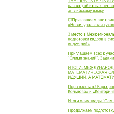
THE FIRST STEP IS AL
начало) об итогах перво
английскому языку
💥Приглашаем вас прин
«Новая уральская кухн
3 место в Межрегионал
подготовки кадров в с
индустрий»
Приглашаем всех к учас
"Олимп знаний". Задан
ИТОГИ. МЕЖДУНАРО
МАТЕМАТИЧЕСКАЯ ОЛ
ИДУЩИЙ, А МАТЕМАТ
Пора взлетать! Карьер
Кольцово» и «Кейтерин
Итоги олимпиады "Самы
Продолжаем подготовку