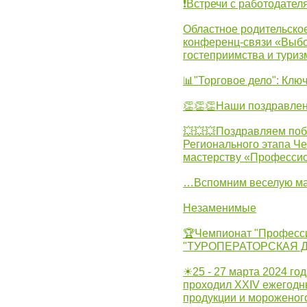
❗Встречи с работодател
Областное родительско
конференц-связи «Выбо
гостеприимства и туриз
📊"Торговое дело": Клю
👏👏👏Наши поздравлен
💥💥💥Поздравляем поб
Регионального этапа Ч
мастерству «Професси
…Вспомним веселую м
Незаменимые
🏆Чемпионат "Професс
"ТУРОПЕРАТОРСКАЯ 
☀25 - 27 марта 2024 год
проходил XXIV ежегодн
продукции и мороженог