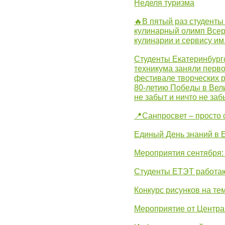
Неделя туризма
🔥В пятый раз студенты
кулинарный олимп Всер
кулинарии и сервису им
Студенты Екатеринбургс
техникума заняли перво
фестивале творческих 
80-летию Победы в Вел
не забыт и ничто не за
📍Санпросвет – просто 
Единый День знаний в 
Мероприятия сентября:
Студенты ЕТЭТ работаю
Конкурс рисунков на те
Мероприятие от Центр