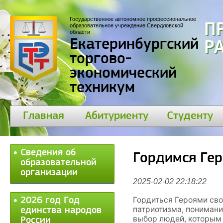
Государственное автономное профессиональное
П
образовательное учреждение Свердловской
области
Екатеринбургский
30
торгово-
экономический
техникум
Главная
Абитуриенту
Студенту
Сведения об
Гордимся Гер
образовательной
организации
2025-02-02 22:18:22
Гордиться Героями сво
2026 год Год
патриотизма, понимани
единства народов
выбор людей, которым
России