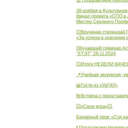
👏 Поздравляем препо
28 ноября в Культурном
финал проекта «СПО в Л
Мистер Среднего Проф
💥Вручение стипендий 
«За успехи в освоении
Обучающий семинар Ас
"ЕТЭТ" 28.11.2024
💥Итоги НЕДЕЛИ КАЧЕС
📍Учебная экскурсия -у
📖Гости из «УрГАУ»
🌺Встреча с представит
💥«Своя игра»💥
Бинарный урок: «Суд н
❗ Продолжаем Неделю к