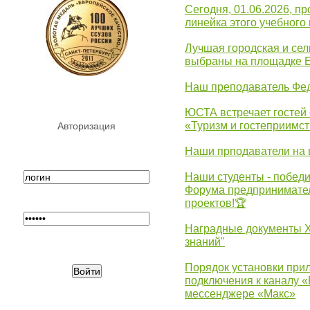
Сегодня, 01.06.2026, 
линейка этого учебного 
Лучшая городская и се
выбраны на площадке 
Наш преподаватель Фед
ЮСТА встречает гостей 
«Туризм и гостеприимст
Авторизация
Наши прподаватели на 
Наши студенты - победи
Форума предпринимател
проектов!🏆
Наградные документы 
знаний"
Порядок установки при
подключения к каналу 
мессенджере «Макс»