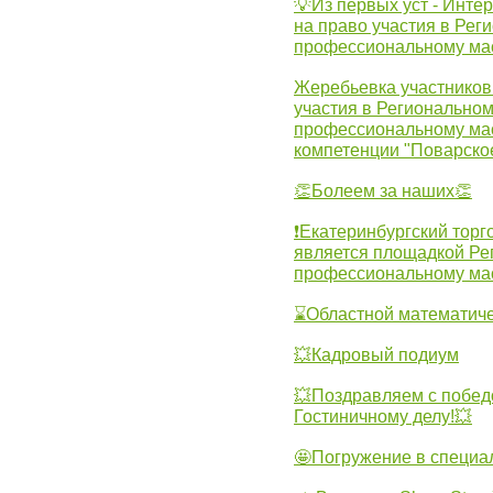
💡Из первых уст - Инте
на право участия в Рег
профессиональному ма
Жеребьевка участников 
участия в Регионально
профессиональному ма
компетенции "Поварско
👏Болеем за наших👏
❗Екатеринбургский торг
является площадкой Ре
профессиональному ма
⌛Областной математиче
💥Кадровый подиум
💥Поздравляем с побед
Гостиничному делу!💥
🤩Погружение в специа