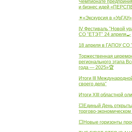
Чемпионате предпринима
и бизнес идей «ПЕРС
☀«Экскурсия в «УрГАУ»
IV Фестиваль "Новой ур
СО "ЕТЭТ" 24 апреля🍳
18 апреля в ГАПОУ СО
Торжественная церемон
регионального этапа Вс
года — 2025»🏆
Итоги III Международн
своего дела"
Итоги XIII областной о
💥Единый День открыты
торгово-экономическом 
💥Новые горизонты про