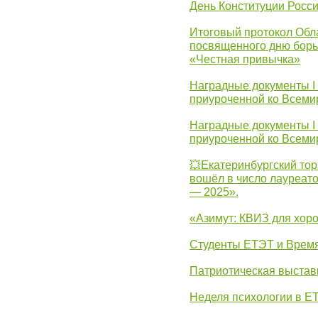
День Конституции Росс
Итоговый протокол Обла
посвященного дню борь
«Честная привычка»
Наградные документы I
приуроченной ко Всеми
Наградные документы I
приуроченной ко Всеми
💥Екатеринбургский тор
вошёл в число лауреат
— 2025».
«Азимут: КВИЗ для хор
Студенты ЕТЭТ и Врем
Патриотическая выста
Неделя психологии в Е