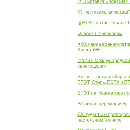
📌 Выставка ShoesStar- 
💥 Фестиваль качества
🍎ЕТЭТ на фестивале Т
«Своих не бросаем»
📢Команда военно-патр
3 место!📢
Итоги II Международн
своего дела»
Бизнес-завтрак «Карьер
ЕТЭТ, Стиль, ЕЭТК и ЕТ
ЕТЭТ на Навигаторе по
☕Чайная церемония☕
💥Студенты и преподав
настольном теннисе