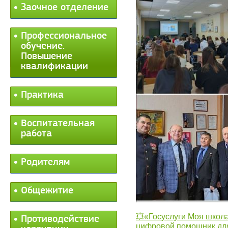
Заочное отделение
Профессиональное
обучение.
Повышение
квалификации
Практика
Воспитательная
работа
Родителям
Общежитие
💥«Госуслуги Моя школа
Противодействие
цифровой помощник для