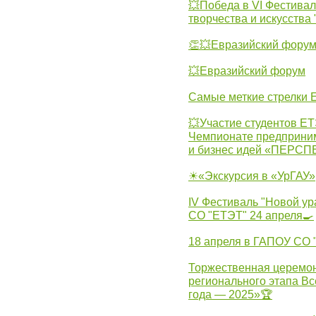
💥Победа в VI Фестивал
творчества и искусства
👏💥Евразийский фору
💥Евразийский форум
Самые меткие стрелки Е
💥Участие студентов Е
Чемпионате предпринима
и бизнес идей «ПЕРС
☀«Экскурсия в «УрГАУ»
IV Фестиваль "Новой ур
СО "ЕТЭТ" 24 апреля🍳
18 апреля в ГАПОУ СО
Торжественная церемон
регионального этапа Вс
года — 2025»🏆