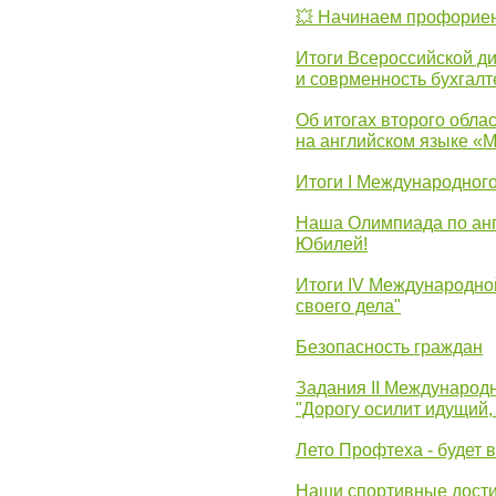
💥 Начинаем профорие
Итоги Всероссийской д
и соврменность бухгалт
Об итогах второго облас
на английском языке «
Итоги I Международног
Наша Олимпиада по анг
Юбилей!
Итоги IV Международн
своего дела"
Безопасность граждан
Задания II Международ
"Дорогу осилит идущий,
Лето Профтеха - будет 
Наши спортивные дост