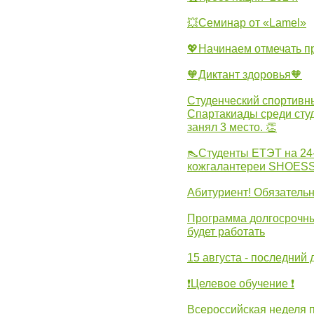
💥Семинар от «Lamel»
💖Начинаем отмечать 
🧡Диктант здоровья🧡
Студенческий спортивны
Спартакиады среди сту
занял 3 место. 👏
👠Студенты ЕТЭТ на 24
кожгалантереи SHOES
Абитуриент! Обязательн
Программа долгосрочных
будет работать
15 августа - последний 
❗Целевое обучение ❗
Всероссийская неделя 