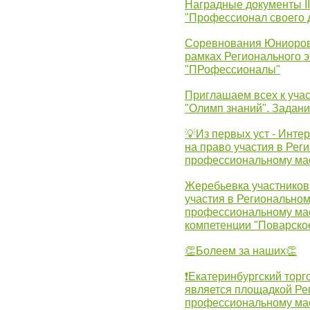
Наградные документы 
"Профессионал своего 
Соревнования Юниоров 
рамках Регионального 
"ПРофессионалы"
Приглашаем всех к учас
"Олимп знаний". Задан
💡Из первых уст - Инте
на право участия в Рег
профессиональному ма
Жеребьевка участников 
участия в Регионально
профессиональному ма
компетенции "Поварско
👏Болеем за наших👏
❗Екатеринбургский торг
является площадкой Ре
профессиональному ма