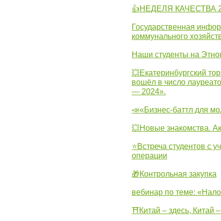
👍НЕДЕЛЯ КАЧЕСТВА 2
Государственная инфо
коммунального хозяйст
Наши студенты на Этно
💥Екатеринбургский тор
вошёл в число лауреат
— 2024».
📣«Бизнес-баттл для м
💥Новые знакомства. А
⭐Встреча студентов с у
операции
🎁Контрольная закупка
вебинар по теме: «Нало
⛩Китай – здесь, Китай 