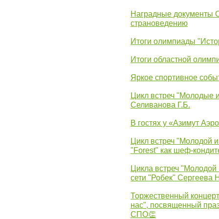
Наградные документы 
страноведению
Итоги олимпиады "Исто
Итоги областной олимп
Яркое спортивное собы
Цикл встреч "Молодые 
Селиванова Г.Б.
В гостях у «Азимут Аэр
Цикл встреч "Молодой и
"Forest" как шеф-кондит
Цикла встреч "Молодой 
сети "Робек" Сергеева Н
Торжественный концерт
нас", посвященный пра
СПО👏