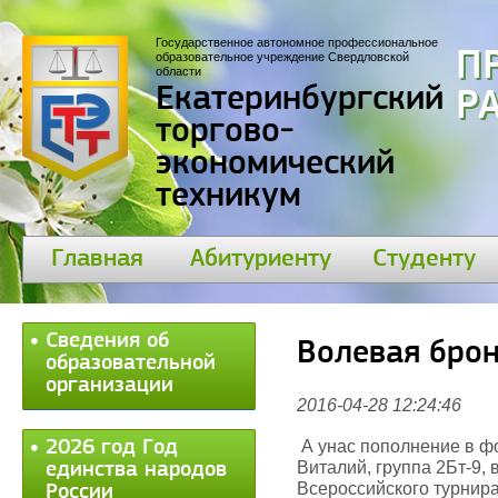
Государственное автономное профессиональное
П
образовательное учреждение Свердловской
области
Екатеринбургский
30
торгово-
экономический
техникум
Главная
Абитуриенту
Студенту
Сведения об
Волевая бро
образовательной
организации
2016-04-28 12:24:46
2026 год Год
А унас пополнение в фо
Виталий, группа 2Бт-9, 
единства народов
Всероссийского турнир
России