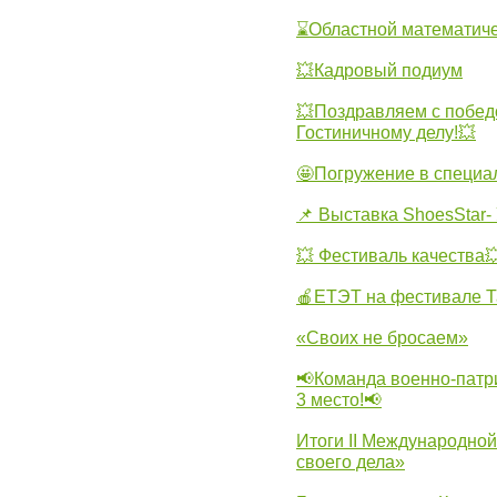
⌛Областной математиче
💥Кадровый подиум
💥Поздравляем с побед
Гостиничному делу!💥
🤩Погружение в специа
📌 Выставка ShoesStar- 
💥 Фестиваль качества
🍎ЕТЭТ на фестивале Т
«Своих не бросаем»
📢Команда военно-патр
3 место!📢
Итоги II Международн
своего дела»