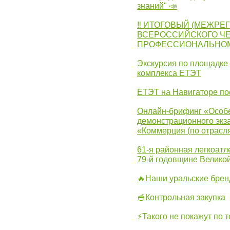
знаний" 📣
‼ ИТОГОВЫЙ (МЕЖРЕ
ВСЕРОССИЙСКОГО Ч
ПРОФЕССИОНАЛЬНОМУ 
Экскурсия по площадке
комплекса ЕТЭТ
ЕТЭТ на Навигаторе по
Онлайн-брифинг «Особе
демонстрационного экза
«Коммерция (по отрасл
61-я районная легкоатл
79-й годовщине Велико
🔥Наши уральские бре
🥣Контрольная закупка
⚡Такого не покажут по т