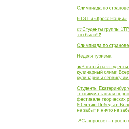
Олимпиада по странов
ЕТЭТ и «Кросс Нации»
👉Студенты группы 1ТГу
это было‼❓
Олимпиада по странов
Неделя туризма
🔥В пятый раз студенты
кулинарный олимп Всер
кулинарии и сервису им
Студенты Екатеринбургс
техникума заняли перво
фестивале творческих 
80-летию Победы в Вел
не забыт и ничто не за
📍Санпросвет – просто 