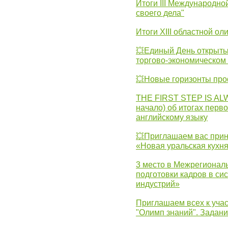
Итоги III Международн
своего дела"
Итоги XIII областной о
💥Единый День открыты
торгово-экономическом 
💥Новые горизонты про
THE FIRST STEP IS AL
начало) об итогах перво
английскому языку
💥Приглашаем вас прин
«Новая уральская кухн
3 место в Межрегионал
подготовки кадров в с
индустрий»
Приглашаем всех к учас
"Олимп знаний". Задан