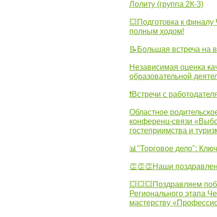
Лолиту (группа 2К-3)
💥Подготовка к финал
полным ходом!
📝Большая встреча на 
Независимая оценка ка
образовательной деятел
❗Встречи с работодател
Областное родительско
конференц-связи «Выбо
гостеприимства и туриз
📊"Торговое дело": Клю
👏👏👏Наши поздравлен
💥💥💥Поздравляем поб
Регионального этапа Ч
мастерству «Професси