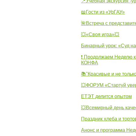
📍Учебная экскурсия -у
📖Гости из «УрГАУ»
🌺Встреча с представит
💥«Своя игра»💥
Бинарный урок: «Суд н
❗ Продолжаем Неделю к
КОНФА
📚"Красивые и не тольк
💥ФОРУМ «Стартуй уве
ЕТЭТ делится опытом
💥Всемирный день каче
Праздник хлеба и торто
Анонс и программа Нед