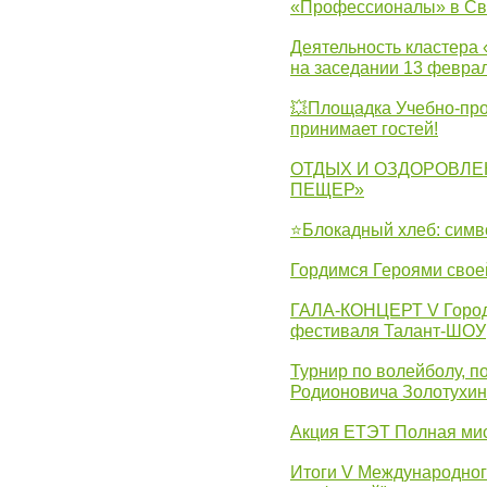
«Профессионалы» в Св
Деятельность кластера 
на заседании 13 февра
💥Площадка Учебно-про
принимает гостей!
ОТДЫХ И ОЗДОРОВЛЕ
ПЕЩЕР»
⭐Блокадный хлеб: симв
Гордимся Героями свое
ГАЛА-КОНЦЕРТ V Городс
фестиваля Талант-ШОУ
Турнир по волейболу, 
Родионовича Золотухи
Акция ЕТЭТ Полная мис
Итоги V Международног