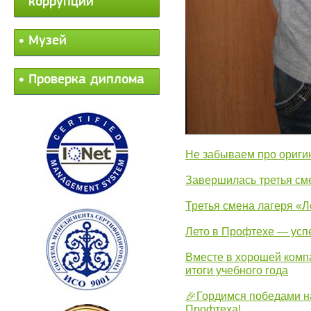
коррупции
Музей
Проверка диплома
Не забываем про ориги
Завершилась третья см
Третья смена лагеря «Л
Лето в Профтехе — усп
Вместе в хорошей комп
итоги учебного года
🎉Гордимся победами н
Профтеха!