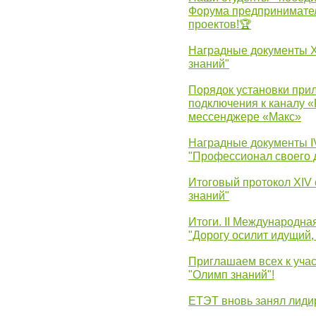
Форума предпринимател
проектов!🏆
Наградные документы 
знаний"
Порядок установки при
подключения к каналу 
мессенджере «Макс»
Наградные документы 
"Профессионал своего 
Итоговый протокол XIV
знаний"
Итоги. II Международн
"Дорогу осилит идущий,
Приглашаем всех к уча
"Олимп знаний"!
ЕТЭТ вновь занял лид