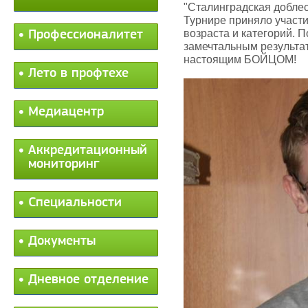
"Сталинградская доблест
Турнире приняло участи
возраста и категорий. 
Профессионалитет
замечтальным результа
настоящим БОЙЦОМ!
Лето в профтехе
Медиацентр
Аккредитационный
мониторинг
Специальности
Документы
Дневное отделение