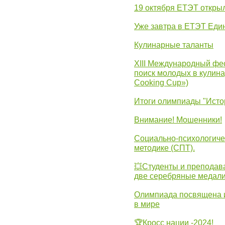
19 октября ЕТЭТ откры
Уже завтра в ЕТЭТ Еди
Кулинарные таланты
XIII Международный фес
поиск молодых в кулинар
Cooking Cup»)
Итоги олимпиады "Исто
Внимание! Мошенники!
Социально-психологиче
методике (СПТ).
💥Студенты и преподав
две серебряные медали
Олимпиада посвящена и
в мире
🏆Кросс нации -2024!