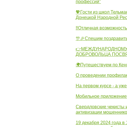
профессий"
💖Гости из школ Тельма
Донецкой Народной Рес
‼Отличная возможность 
🎊🎉Спешим поздравит
👉МЕЖДУНАРОДНОМУ
ДОБРОВОЛЬЦА ПОСВ
🌍Путешествуем по Кен
О проведении профилак
На первом курсе - а уж
Мобильное приложение 
Свердловские чекисты 
активизации мошеннико
19 декабря 2024 года в