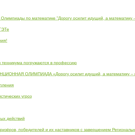
 Олимпиады по математике "Дорогу осилит идущий, а математику 
ЕТЭТе
ния!
ты техникума погружаются в профессию
ИОННАЯ ОЛИМПИАДА «Дорогу осилит идущий, а математику –
упления
стических угроз
ных действий
призёров, победителей и их наставников с завершением Региональ