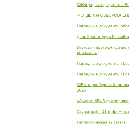
💥Наградные документы В
☀ОТДЫХ И ОЗДОРОВЛЕНИ
Наградные документы обла
День Конституции Российс
Итоговый протокол Областн
привычка»
Наградные документы I Вс
Наградные документы I Вс
💥Екатеринбургский торго
2025».
«Азимут: КВИЗ для хороше
Студенты ЕТЭТ и Время к
Патриотическая выставка