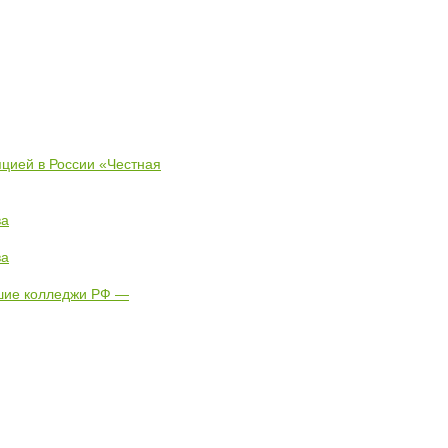
пцией в России «Честная
ва
ва
чшие колледжи РФ —