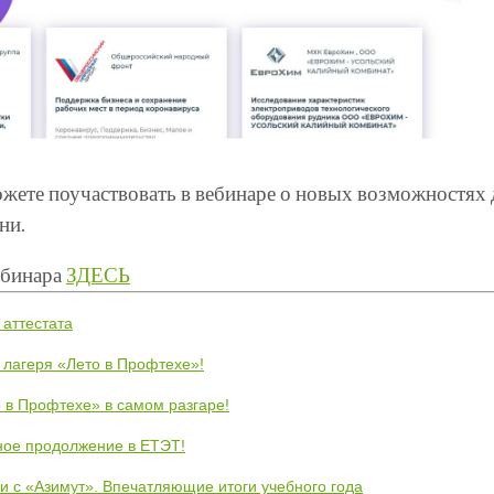
можете поучаствовать в вебинаре о новых возможностях д
ни.
ебинара
ЗДЕСЬ
 аттестата
 лагеря «Лето в Профтехе»!
 в Профтехе» в самом разгаре!
ное продолжение в ЕТЭТ!
и с «Азимут». Впечатляющие итоги учебного года