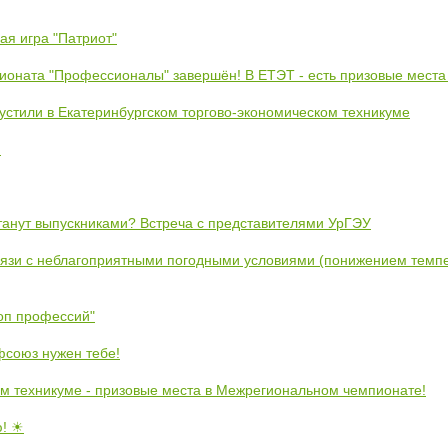
ая игра "Патриот"
ионата "Профессионалы" завершён! В ЕТЭТ - есть призовые места
устили в Екатеринбургском торгово-экономическом техникуме
!
станут выпускниками? Встреча с представителями УрГЭУ
вязи с неблагоприятными погодными условиями (понижением темпе
коп профессий"
союз нужен тебе!
м техникуме - призовые места в Межрегиональном чемпионате!
ю! ☀