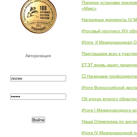
Порядок установки прилож
«Макс»
Наградные документы IV 
Итоговый протокол XIV об
Итоги. II Международная 
Приглашаем всех к участи
Авторизация
ЕТЭТ вновь занял лидиру
💥 Начинаем профориента
Итоги Всероссийской дист
Об итогах второго областн
Итоги I Международного к
Наша Олимпиада по англи
Итоги IV Международной о