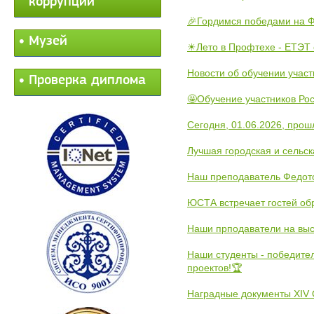
коррупции
🎉Гордимся победами на Ф
Музей
☀Лето в Профтехе - ЕТЭТ 
Новости об обучении участ
Проверка диплома
🤩Обучение участников Рос
Сегодня, 01.06.2026, прош
Лучшая городская и сельс
Наш преподаватель Федот
ЮСТА встречает гостей обр
Наши прподаватели на выс
Наши студенты - победите
проектов!🏆
Наградные документы XIV