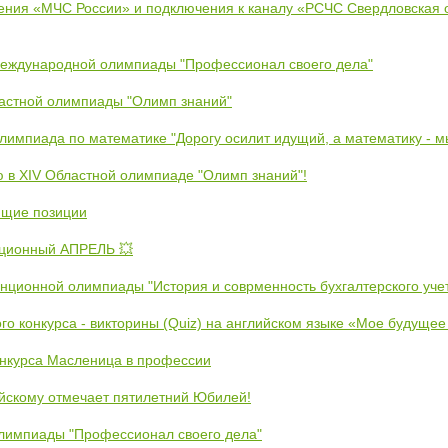
ения «МЧС России» и подключения к каналу «РСЧС Свердловская 
Международной олимпиады "Профессионал своего дела"
ластной олимпиады "Олимп знаний"
Олимпиада по математике "Дорогу осилит идущий, а математику - 
ю в XIV Областной олимпиаде "Олимп знаний"!
ющие позиции
ционный АПРЕЛЬ 💥
анционной олимпиады "История и соврменность бухгалтерского уче
ого конкурса - викторины (Quiz) на английском языке «Мое будуще
онкурса Масленица в профессии
йскому отмечает пятилетний Юбилей!
лимпиады "Профессионал своего дела"