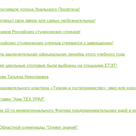
естивале успеха Уральского Профтеха!
открыл свои двери для самых любознательных!
ников Российских студенческих отрядов!
сийских студенческих отрядов стремится к завершению!
ла заключительная официальная линейка этого учебного года
кая школьные столовые были выбраны на площадке ЕТЭТ!
ова Татьяна Николаевна
азовательного кластера «Туризм и гостеприимство»: квиз для хор
тавке "Хим ТЕХ УРАЛ"
ли 10-го межрегионального Форума предпринимательских идей и и
 Областной олимпиады "Олимп знаний"