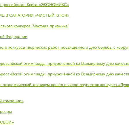
сероссийского Квиза «ЭКОНОМИКС»
Е В САНАТОРИИ «ЧИСТЫЙ КЛЮЧ»
стного конкурса "Честная привычка"
кой Федерации
ого конкурса творческих работ, посвященного дню борьбы с корру
ероссийской олимпиады, приуроченной ко Всемирному дню качест
ероссийской олимпиады, приуроченной ко Всемирному дню качест
во-экономический техникум вошёл в число лауреатов конкурса «Лу
й компании»
арьеры
 «СВОИ»