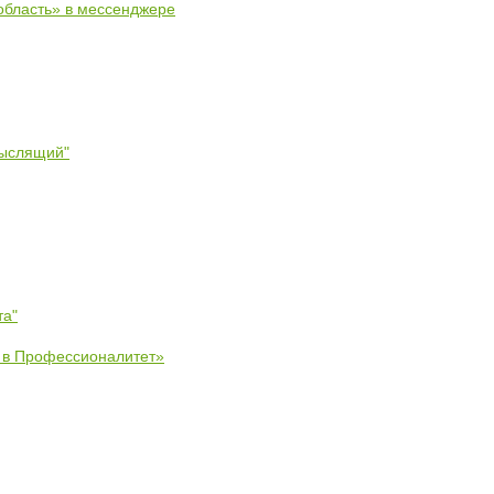
область» в мессенджере
мыслящий"
та"
е в Профессионалитет»