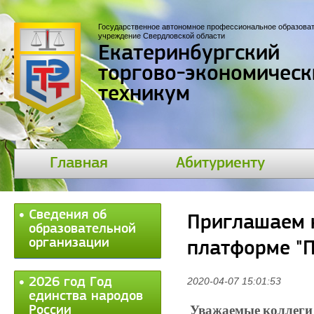
Государственное автономное профессиональное образова
учреждение Свердловской области
Екатеринбургский
торгово-экономическ
техникум
Главная
Абитуриенту
Сведения об
Приглашаем к
образовательной
организации
платформе "П
2026 год Год
2020-04-07 15:01:53
единства народов
Уважаемые коллеги 
России