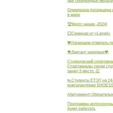
две серебряные медали
Олимпиада посвящена и
в мире
🏆Кросс нации -2024!
💥Семинар от «Lamel»
💖Начинаем отмечать 
🧡Диктант здоровья🧡
Студенческий спортивны
Спартакиады среди сту
занял 3 место. 👏
👠Студенты ЕТЭТ на 24
кожгалантереи SHOES
Абитуриент! Обязательн
Программа долгосрочных
будет работать