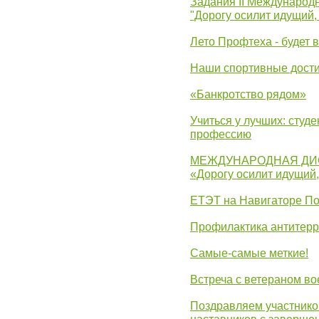
Задания II Международ
"Дорогу осилит идущий,
Лето Профтеха - будет 
Наши спортивные дост
«Банкротство рядом»
Учиться у лучших: студ
профессию
МЕЖДУНАРОДНАЯ ДИ
«Дорогу осилит идущий
ЕТЭТ на Навигаторе П
Профилактика антитерр
Самые-самые меткие!
Встреча с ветераном в
Поздравляем участников