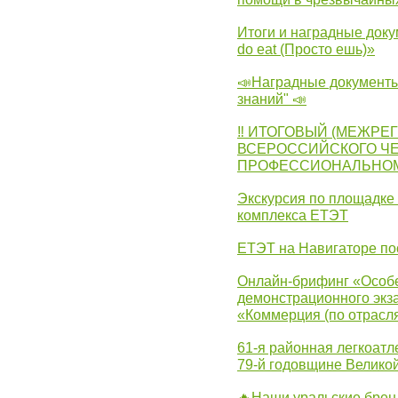
Итоги и наградные доку
do eat (Просто ешь)»
📣Наградные документы
знаний" 📣
‼ ИТОГОВЫЙ (МЕЖРЕ
ВСЕРОССИЙСКОГО Ч
ПРОФЕССИОНАЛЬНОМУ 
Экскурсия по площадке
комплекса ЕТЭТ
ЕТЭТ на Навигаторе по
Онлайн-брифинг «Особе
демонстрационного экза
«Коммерция (по отрасл
61-я районная легкоатл
79-й годовщине Велико
🔥Наши уральские бре