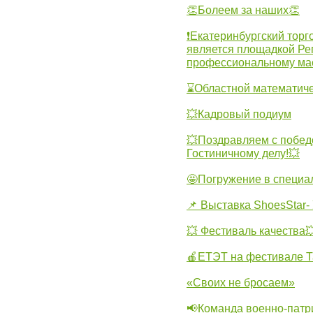
👏Болеем за наших👏
❗Екатеринбургский торг
является площадкой Ре
профессиональному ма
⌛Областной математиче
💥Кадровый подиум
💥Поздравляем с побед
Гостиничному делу!💥
🤩Погружение в специа
📌 Выставка ShoesStar- 
💥 Фестиваль качества
🍎ЕТЭТ на фестивале Т
«Своих не бросаем»
📢Команда военно-патр