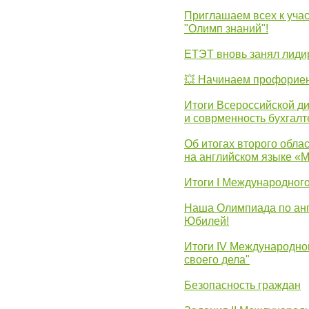
Приглашаем всех к уча
"Олимп знаний"!
ЕТЭТ вновь занял лид
💥 Начинаем профорие
Итоги Всероссийской д
и соврменность бухгалт
Об итогах второго облас
на английском языке «
Итоги I Международног
Наша Олимпиада по анг
Юбилей!
Итоги IV Международн
своего дела"
Безопасность граждан