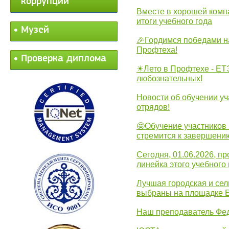
коррупции
Вместе в хорошей комп
итоги учебного года
Музей
🎉Гордимся победами н
Профтеха!
Проверка диплома
☀Лето в Профтехе - ЕТ
любознательных!
Новости об обучении уч
отрядов!
🤩Обучение участников 
стремится к завершени
Сегодня, 01.06.2026, 
линейка этого учебного 
Лучшая городская и се
выбраны на площадке 
Наш преподаватель Фед