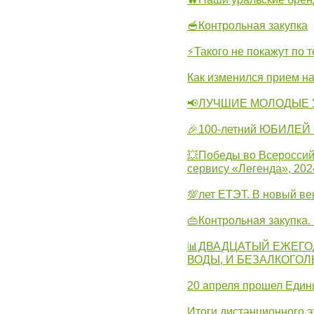
🥣Контрольная закупка
⚡Такого не покажут по т
Как изменился прием на
📢ЛУЧШИЕ МОЛОДЫЕ 
🎉100-летний ЮБИЛЕЙ 
💥Победы во Всероссий
сервису «Легенда», 202
💯лет ЕТЭТ. В новый в
👜Контрольная закупка
📊ДВАДЦАТЫЙ ЕЖЕГО
ВОДЫ, И БЕЗАЛКОГО
20 апреля прошел Един
Итоги дистанционного э