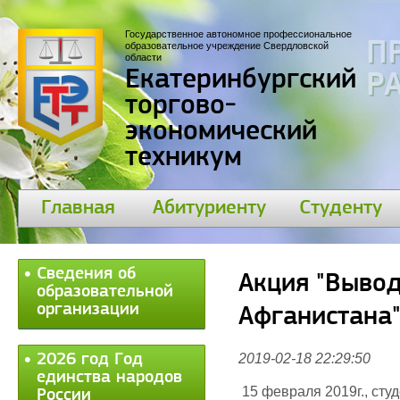
Государственное автономное профессиональное
П
образовательное учреждение Свердловской
области
Екатеринбургский
30
торгово-
экономический
техникум
Главная
Абитуриенту
Студенту
Сведения об
Акция "Вывод
образовательной
организации
Афганистана
2026 год Год
2019-02-18 22:29:50
единства народов
15 февраля 2019г., сту
России