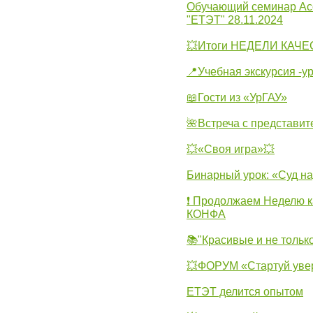
Обучающий семинар Ас
"ЕТЭТ" 28.11.2024
💥Итоги НЕДЕЛИ КАЧЕС
📍Учебная экскурсия -у
📖Гости из «УрГАУ»
🌺Встреча с представит
💥«Своя игра»💥
Бинарный урок: «Суд н
❗ Продолжаем Неделю к
КОНФА
📚"Красивые и не тольк
💥ФОРУМ «Стартуй уве
ЕТЭТ делится опытом