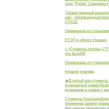
сети "Робек" Сергеева Н
Торжественный концерт
нас", посвященный пра
СПО👏
Олимпиада по странов
ЕТЭТ и «Кросс Нации»
👉Студенты группы 1ТГу
это было‼❓
Олимпиада по странов
Неделя туризма
🔥В пятый раз студенты
кулинарный олимп Всер
кулинарии и сервису им
Студенты Екатеринбургс
техникума заняли перво
фестивале творческих 