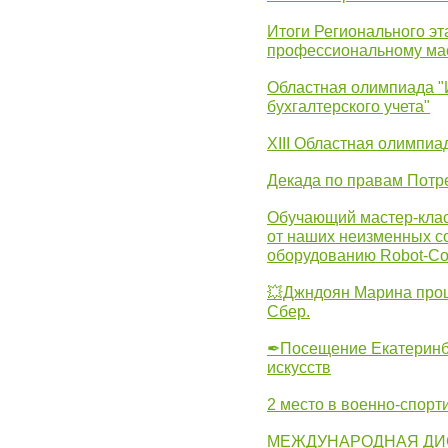
Итоги Регионального эт
профессиональному ма
Областная олимпиада "
бухгалтерского учета"
XIII Областная олимпиа
Декада по правам Потре
Обучающий мастер-клас
от наших неизменных с
оборудованию Robot-C
💥Джндоян Марина прош
Сбер.
✒Посещение Екатеринбу
искусств
2 место в военно-спорт
МЕЖДУНАРОДНАЯ ДИ