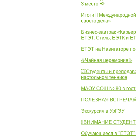
3 место!📢
Итоги II Международн
своего дела»
Бизнес-завтрак «Карьер
ЕТЭТ, Стиль, ЕЭТК и ЕТ
ЕТЭТ на Навигаторе по
☕Чайная церемония☕
💥Студенты и преподав
настольном теннисе
МАОУ СОШ № 80 в гост
ПОЛЕЗНАЯ ВСТРЕЧА
Экскурсия в УрГЭУ
‼ВНИМАНИЕ СТУДЕНТ
Обучающиеся в "ЕТЭТ" 