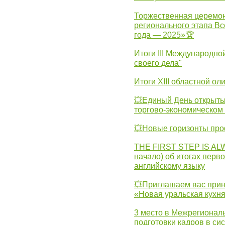
Торжественная церемон
регионального этапа Вс
года — 2025»🏆
Итоги III Международн
своего дела"
Итоги XIII областной о
💥Единый День открыты
торгово-экономическом 
💥Новые горизонты про
THE FIRST STEP IS AL
начало) об итогах перво
английскому языку
💥Приглашаем вас прин
«Новая уральская кухн
3 место в Межрегионал
подготовки кадров в с