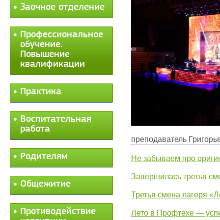
Заочное отделение
Профессиональное
обучение.
Повышение
квалификации
Практика
Воспитательная
работа
преподаватель Григорь
Родителям
Не забываем про ориги
Завершилась третья см
Общежитие
Третья смена лагеря «Л
Противодействие
Лето в Профтехе — усп