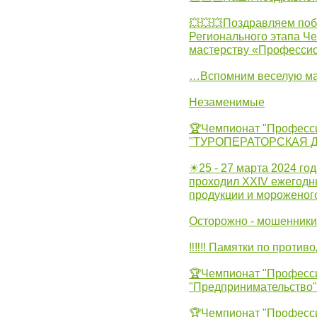
💥💥💥Поздравляем поб
Регионального этапа Ч
мастерству «Професси
…Вспомним веселую м
Незаменимые
🏆Чемпионат "Професс
"ТУРОПЕРАТОРСКАЯ 
☀25 - 27 марта 2024 год
проходил XXIV ежегодн
продукции и мороженог
Осторожно - мошенники
‼‼‼ Памятки по против
🏆Чемпионат "Професс
"Предпринимательство"
🏆Чемпионат "Професс