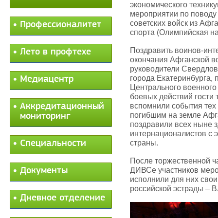
экономического технику
мероприятии по поводу
советских войск из Афг
Профессионалитет
спорта (Олимпийская наб
Поздравить воинов-инт
Лето в профтехе
окончания Афганской в
руководители Свердлов
города Екатеринбурга,
Медиацентр
Центрального военного 
боевых действий гости
Аккредитационный
вспомнили события тех 
погибшим на земле Афг
мониторинг
поздравили всех ныне 
интернационалистов с э
Специальности
страны.
После торжественной ч
Документы
ДИВСе участников меро
исполнили для них свои
российской эстрады – 
Дневное отделение