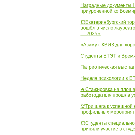
Наградные документы I
приуроченной ко Всеми
💥Екатеринбургский тор
вошёл в число лауреат
— 2025».
«Азимут: КВИЗ для хор
Студенты ЕТЭТ и Врем
Патриотическая выста
Неделя психологии в Е
🔥Стажировка на площа
работодателя прошла у
💯Три шага к успешной 
профильных мероприят
💥Студенты специально
приняли участие в студ