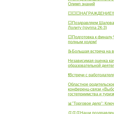
Олимп знаний
💥💥💥НАГРАЖДЕНИЕ!!!
💥Поздравляем Шалова 
Лолиту (группа 2К-3)
💥Подготовка к финал
полным ходом!
📝Большая встреча на 
Независимая оценка ка
образовательной деятел
❗Встречи с работодател
Областное родительско
конференц-связи «Выбо
гостеприимства и туриз
📊"Торговое дело": Клю
👏👏👏Наши поздравлен