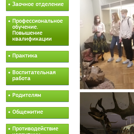
Заочное отделение
Профессиональное
обучение.
Повышение
квалификации
Практика
Воспитательная
работа
Родителям
Общежитие
Противодействие