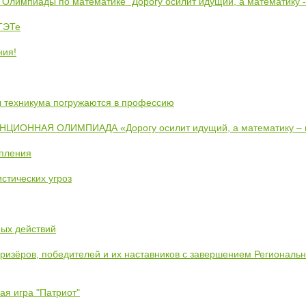
 Олимпиады по математике "Дорогу осилит идущий, а математику 
ЕТЭТе
ния!
ты техникума погружаются в профессию
ИОННАЯ ОЛИМПИАДА «Дорогу осилит идущий, а математику –
упления
стических угроз
ных действий
призёров, победителей и их наставников с завершением Региональ
ая игра "Патриот"