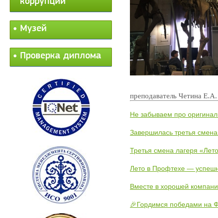
коррупции
Музей
Проверка диплома
преподаватель Четина Е.А.
Не забываем про оригинал
Завершилась третья смена
Третья смена лагеря «Лето
Лето в Профтехе — успеш
Вместе в хорошей компани
🎉Гордимся победами на Ф