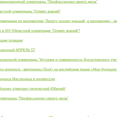
Международной олимпиады "Профессионал своего дела"
ластной олимпиады "Олимп знаний"
Олимпиада по математике "Дорогу осилит идущий, а математику - 
ю в XIV Областной олимпиаде "Олимп знаний"!
ющие позиции
ционный АПРЕЛЬ 💥
анционной олимпиады "История и соврменность бухгалтерского уче
ого конкурса - викторины (Quiz) на английском языке «Мое будуще
онкурса Масленица в профессии
йскому отмечает пятилетний Юбилей!
лимпиады "Профессионал своего дела"