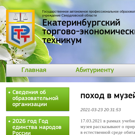
Государственное автономное профессиональное образова
учреждение Свердловской области
Екатеринбургский
торгово-экономическ
техникум
Главная
Абитуриенту
Сведения об
поход в муз
образовательной
организации
2021-03-23 20:31:53
2026 год Год
17.03.2021 в рамках учеб
музея рассказывают о при
единства народов
в естественной среде обит
России