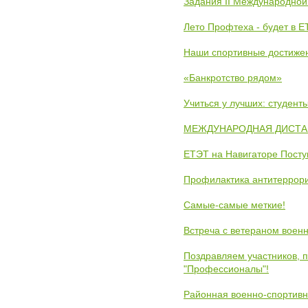
Задания II Международной
Лето Профтеха - будет в 
Наши спортивные достиже
«Банкротство рядом»
Учиться у лучших: студен
МЕЖДУНАРОДНАЯ ДИСТАНЦ
ЕТЭТ на Навигаторе Пост
Профилактика антитеррори
Самые-самые меткие!
Встреча с ветераном воен
Поздравляем участников, 
"Профессионалы"!
Районная военно-спортивн