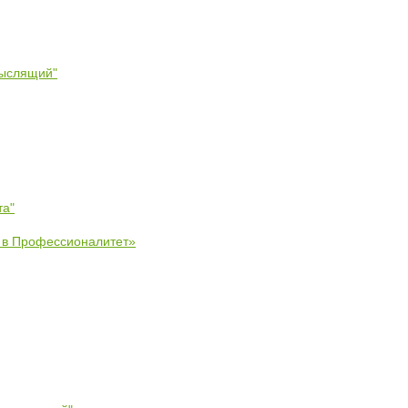
мыслящий"
та"
е в Профессионалитет»