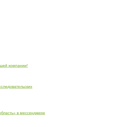
ошей компании!
сследовательских
область» в мессенджере