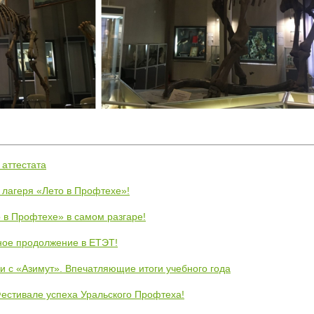
 аттестата
 лагеря «Лето в Профтехе»!
 в Профтехе» в самом разгаре!
ное продолжение в ЕТЭТ!
и с «Азимут». Впечатляющие итоги учебного года
естивале успеха Уральского Профтеха!