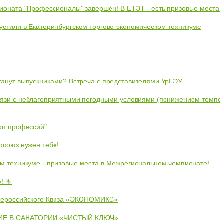
ионата "Профессионалы" завершён! В ЕТЭТ - есть призовые места
устили в Екатеринбургском торгово-экономическом техникуме
!
станут выпускниками? Встреча с представителями УрГЭУ
вязи с неблагоприятными погодными условиями (понижением темпе
коп профессий"
союз нужен тебе!
м техникуме - призовые места в Межрегиональном чемпионате!
ю! ☀
сероссийского Квиза «ЭКОНОМИКС»
Е В САНАТОРИИ «ЧИСТЫЙ КЛЮЧ»