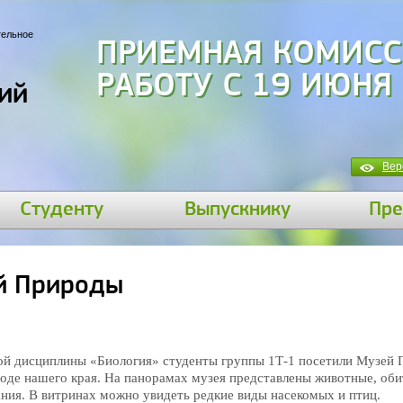
тельное
ПРИЕМНАЯ КОМИСС
РАБОТУ С 19 ИЮНЯ
ий
Вер
Студенту
Выпускнику
Пре
ей Природы
ной дисциплины «Биология» студенты группы
1Т-1 посетили Музей 
роде
нашего края. На панорамах музея представлены животные, о
ания. В витринах можно увидеть
редкие виды насекомых и птиц.