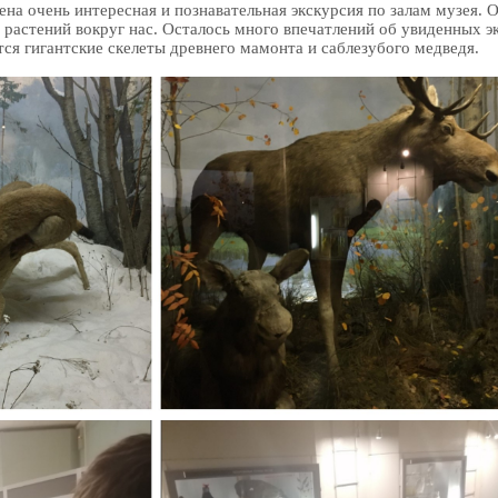
ена очень интересная и познавательная экскурсия по залам музея. 
 растений вокруг нас. Осталось много впечатлений об увиденных 
ся гигантские скелеты древнего мамонта и саблезубого медведя.