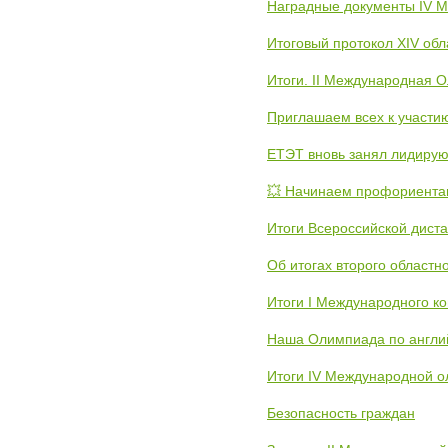
Наградные документы IV 
Итоговый протокол XIV об
Итоги. II Международная 
Приглашаем всех к участи
ЕТЭТ вновь занял лидиру
💥 Начинаем профориента
Итоги Всероссийской дист
Об итогах второго областн
Итоги I Международного к
Наша Олимпиада по англи
Итоги IV Международной о
Безопасность граждан