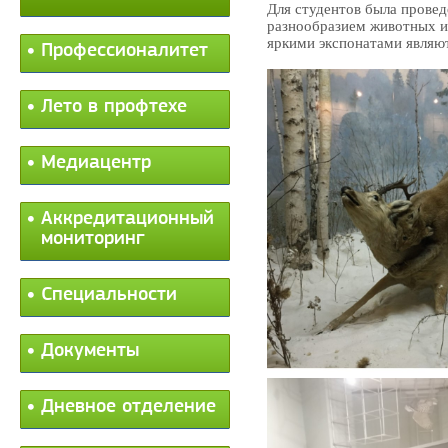
Для студентов была провед
разнообразием животных и
яркими экспонатами являют
Профессионалитет
Лето в профтехе
Медиацентр
Аккредитационный
мониторинг
Специальности
Документы
Дневное отделение