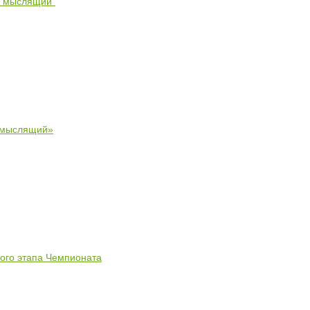
- мыслящий"
 мыслящий»
ного этапа Чемпионата