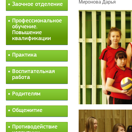
Миронова Дарья
Заочное отделение
Профессиональное
обучение.
Повышение
квалификации
Практика
Воспитательная
работа
Родителям
Общежитие
Противодействие