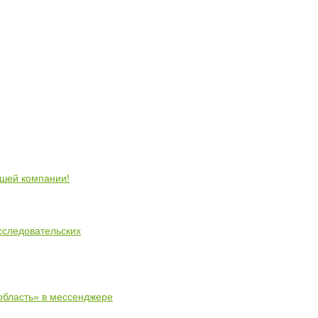
ошей компании!
сследовательских
область» в мессенджере