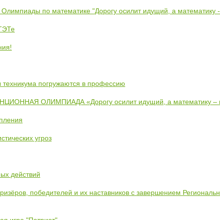
 Олимпиады по математике "Дорогу осилит идущий, а математику 
ЕТЭТе
ния!
ты техникума погружаются в профессию
ИОННАЯ ОЛИМПИАДА «Дорогу осилит идущий, а математику –
упления
стических угроз
ных действий
призёров, победителей и их наставников с завершением Региональ