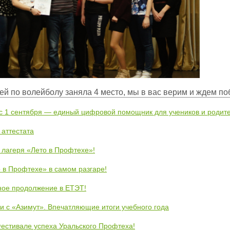
 по волейболу заняла 4 место, мы в вас верим и ждем по
 с 1 сентября — единый цифровой помощник для учеников и родит
 аттестата
 лагеря «Лето в Профтехе»!
 в Профтехе» в самом разгаре!
ное продолжение в ЕТЭТ!
и с «Азимут». Впечатляющие итоги учебного года
естивале успеха Уральского Профтеха!