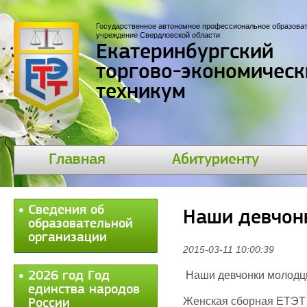
Государственное автономное профессиональное образова
учреждение Свердловской области
Екатеринбургский
торгово-экономическ
техникум
Главная
Абитуриенту
Сведения об
Наши девчон
образовательной
организации
2015-03-11 10:00:39
2026 год Год
Наши девчонки молодц
единства народов
Женская сборная ЕТЭТ 
России