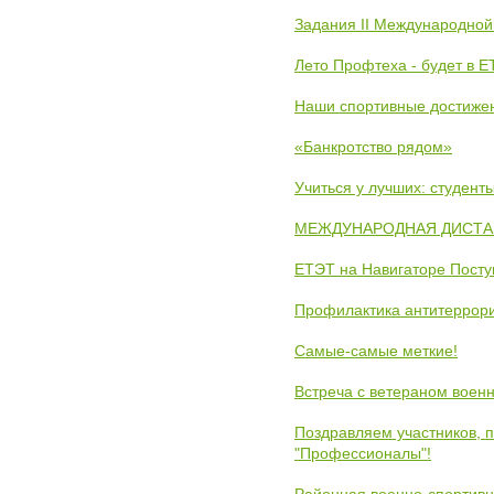
Задания II Международной
Лето Профтеха - будет в 
Наши спортивные достиже
«Банкротство рядом»
Учиться у лучших: студен
МЕЖДУНАРОДНАЯ ДИСТАНЦ
ЕТЭТ на Навигаторе Пост
Профилактика антитеррори
Самые-самые меткие!
Встреча с ветераном воен
Поздравляем участников, 
"Профессионалы"!