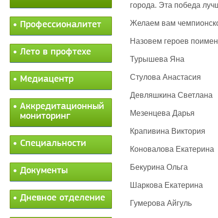
города. Эта победа луч
Желаем вам чемпионской
Профессионалитет
Назовем героев поиме
Лето в профтехе
Турышева Яна
Стулова Анастасия
Медиацентр
Девляшкина Светлана
Аккредитационный
Мезенцева Дарья
мониторинг
Крапивина Виктория
Специальности
Коновалова Екатерина
Бекурина Ольга
Документы
Шаркова Екатерина
Дневное отделение
Гумерова Айгуль