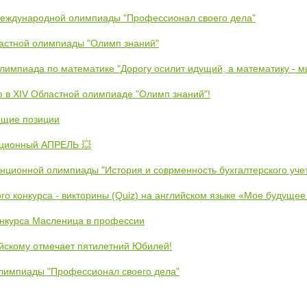
Международной олимпиады "Профессионал своего дела"
ластной олимпиады "Олимп знаний"
Олимпиада по математике "Дорогу осилит идущий, а математику - 
ю в XIV Областной олимпиаде "Олимп знаний"!
ющие позиции
ционный АПРЕЛЬ 💥
анционной олимпиады "История и соврменность бухгалтерского уче
ого конкурса - викторины (Quiz) на английском языке «Мое будуще
онкурса Масленица в профессии
йскому отмечает пятилетний Юбилей!
лимпиады "Профессионал своего дела"