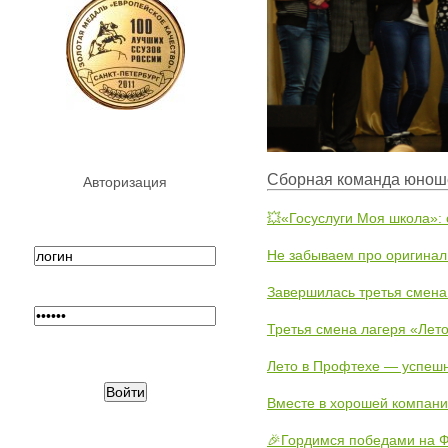
Сборная команда юношей
Авторизация
💥«Госуслуги Моя школа»:
Не забываем про оригинал
Завершилась третья смена
Третья смена лагеря «Лето
Лето в Профтехе — успеш
Вместе в хорошей компани
🎉Гордимся победами на Ф