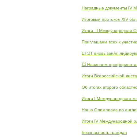
Наградные документы IV 
Итоговый протокол XIV об
Итоги. II Международная 
Приглашаем всех к участи
ЕТЭТ вновь занял лидиру
💥 Начинаем профориента
Итоги Всероссийской дист
Об итогах второго областн
Итоги I Международного к
Наша Олимпиада по англи
Итоги IV Международной о
Безопасность граждан