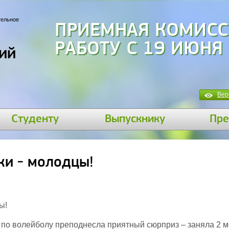
тельное
ПРИЕМНАЯ КОМИСС
305, ТЕЛ. 305-50-
ий
Вер
Студенту
Выпускнику
Пре
ки - молодцы!
ы!
по волейболу преподнесла приятный сюрприз – заняла 2 м