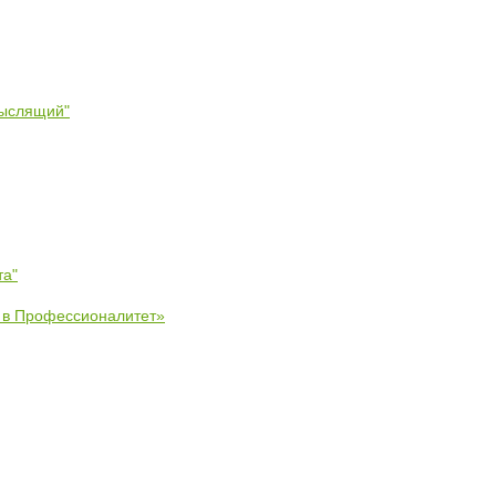
мыслящий"
та"
е в Профессионалитет»