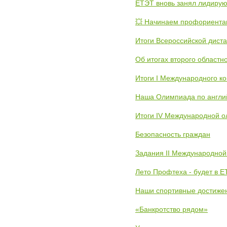
ЕТЭТ вновь занял лидиру
💥 Начинаем профориента
Итоги Всероссийской дист
Об итогах второго областн
Итоги I Международного к
Наша Олимпиада по англи
Итоги IV Международной о
Безопасность граждан
Задания II Международной
Лето Профтеха - будет в 
Наши спортивные достиже
«Банкротство рядом»