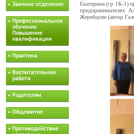
Екатерина (гр 1К-1)
Заочное отделение
предпринимателях А
Жеребцове (автор Гал
Профессиональное
обучение.
Повышение
квалификации
Практика
Воспитательная
работа
Родителям
Общежитие
Противодействие