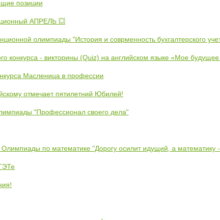
ющие позиции
ционный АПРЕЛЬ 💥
анционной олимпиады "История и соврменность бухгалтерского уче
ого конкурса - викторины (Quiz) на английском языке «Мое будуще
онкурса Масленица в профессии
йскому отмечает пятилетний Юбилей!
лимпиады "Профессионал своего дела"
 Олимпиады по математике "Дорогу осилит идущий, а математику 
ЕТЭТе
ния!