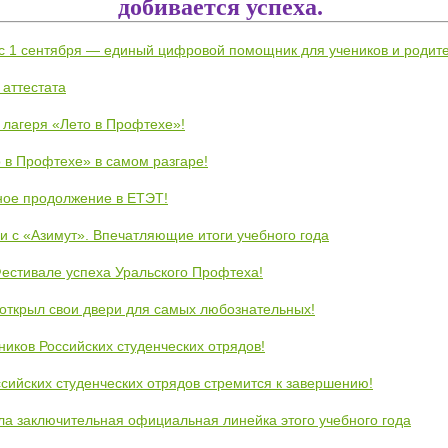
добивается успеха.
 с 1 сентября — единый цифровой помощник для учеников и родит
 аттестата
 лагеря «Лето в Профтехе»!
 в Профтехе» в самом разгаре!
ное продолжение в ЕТЭТ!
и с «Азимут». Впечатляющие итоги учебного года
естивале успеха Уральского Профтеха!
открыл свои двери для самых любознательных!
ников Российских студенческих отрядов!
сийских студенческих отрядов стремится к завершению!
ла заключительная официальная линейка этого учебного года