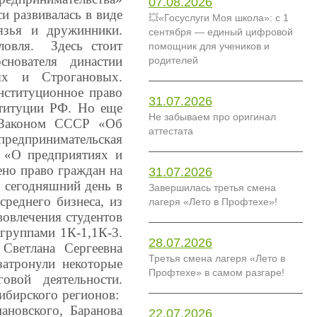
07.08.2026
и развивалась в виде
💥«Госуслуги Моя школа»: с 1
язья и дружинники.
сентября — единый цифровой
ловля. Здесь стоит
помощник для учеников и
снователя династии
родителей
х и Строгановых.
нституционное право
31.07.2026
ституции РФ. Но еще
Не забываем про оригинал
с Законом СССР «Об
аттестата
редпринимательская
Ф «О предприятиях и
ено право граждан на
31.07.2026
а сегодняшний день в
Завершилась третья смена
среднего бизнеса, из
лагеря «Лето в Профтехе»!
овлечения студентов
группами 1К-1,1К-3.
28.07.2026
Светлана Сергеевна
Третья смена лагеря «Лето в
затронули некоторые
Профтехе» в самом разгаре!
говой деятельности.
ибирского регионов:
новского, Баранова
22.07.2026