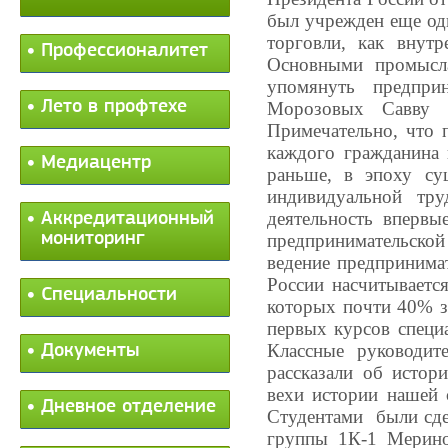
был учрежден еще оди
торговли, как внут
Профессионалитет
Основными промысла
упомянуть предпри
Лето в профтехе
Морозовых Савву 
Примечательно, что 
каждого гражданина 
Медиацентр
раньше, в эпоху су
индивидуальной тру
деятельность впервы
Аккредитационный
мониторинг
предпринимательской 
ведение предпринимат
России насчитывается
Специальности
которых почти 40% з
первых курсов специ
Классные руководит
Документы
рассказали об истор
вехи истории нашей 
Дневное отделение
Студентами были сде
группы 1К-1 Мерино