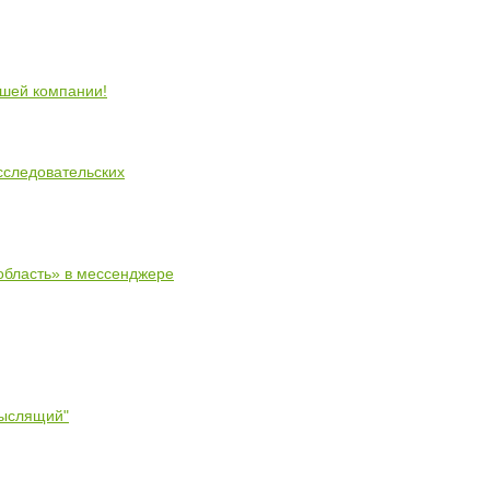
ошей компании!
сследовательских
область» в мессенджере
мыслящий"