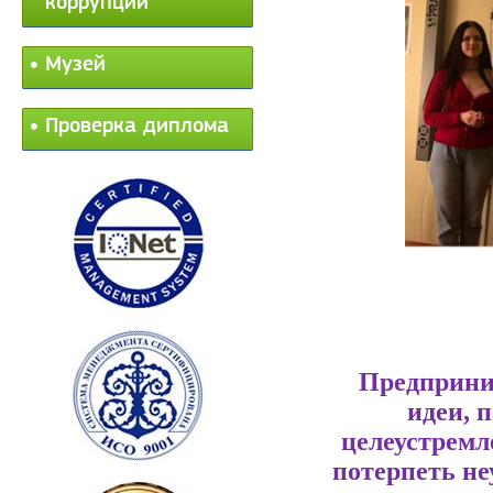
коррупции
Музей
Проверка диплома
Предприним
идеи, 
целеустремл
потерпеть не