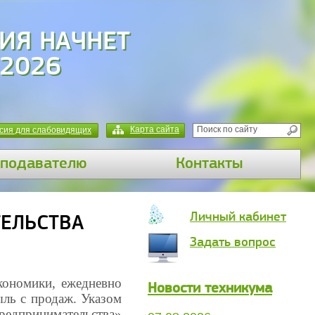
ИЯ НАЧНЕТ
 2026
Карта сайта
сия для слабовидящих
подавателю
Контакты
Личный кабинет
ТЕЛЬСТВА
Задать вопрос
кономики, ежедневно
Новости техникума
ыль с продаж. Указом
редпринимательства»