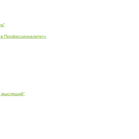
та"
е в Профессионалитет»
- мыслящий"