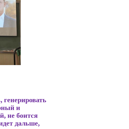
, генерировать
рный и
й, не боится
 идет дальше,