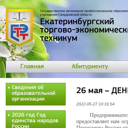
Государственное автономное профессиональное образова
учреждение Свердловской области
Екатеринбургский
торгово-экономическ
техникум
Главная
Абитуриенту
Сведения об
26 мая – Д
образовательной
организации
2022-05-27 10:16:54
Предпринимател
2026 год Год
единства народов
предоставляет нам ог
России
Президента России о