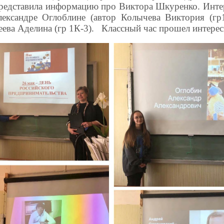
 представила информацию про Виктора Шкуренко. Инте
лександре Оглоблине (автор Колычева Виктория (г
еева Аделина (гр 1К-3). Классный час прошел интерес