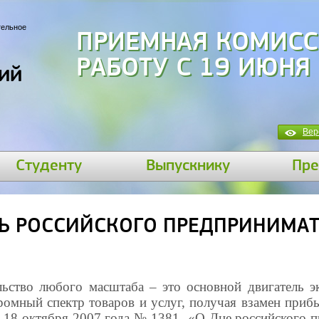
тельное
ПРИЕМНАЯ КОМИСС
РАБОТУ С 19 ИЮНЯ
ий
Вер
Студенту
Выпускнику
Пре
ЕНЬ РОССИЙСКОГО ПРЕДПРИНИМА
ьство любого масштаба – это основной двигатель э
ромный спектр товаров и услуг, получая взамен приб
т 18 октября 2007 года № 1381 «О Дне российского п