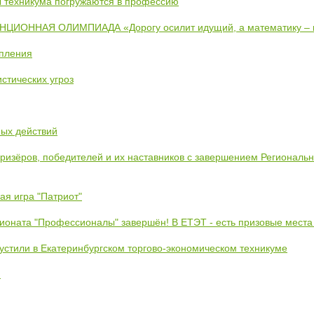
ты техникума погружаются в профессию
ИОННАЯ ОЛИМПИАДА «Дорогу осилит идущий, а математику –
упления
стических угроз
ных действий
призёров, победителей и их наставников с завершением Региональ
ая игра "Патриот"
ионата "Профессионалы" завершён! В ЕТЭТ - есть призовые места
устили в Екатеринбургском торгово-экономическом техникуме
!