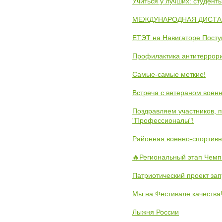
Учиться у лучших: студен
МЕЖДУНАРОДНАЯ ДИСТАНЦ
ЕТЭТ на Навигаторе Пост
Профилактика антитеррори
Самые-самые меткие!
Встреча с ветераном воен
Поздравляем участников, 
"Профессионалы"!
Районная военно-спортивн
🔥Региональный этап Чемп
Патриотический проект зап
Мы на Фестивале качества
Лыжня России