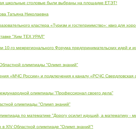
кая школьные столовые были выбраны на площадке ЕТЭТ!
ова Татьяна Николаевна
азовательного кластера «Туризм и гостеприимство»: квиз для хор
тавке "Хим ТЕХ УРАЛ"
ли 10-го межрегионального Форума предпринимательских идей и и
 Областной олимпиады "Олимп знаний"
ения «МЧС России» и подключения к каналу «РСЧС Свердловская 
Международной олимпиады "Профессионал своего дела"
ластной олимпиады "Олимп знаний"
Олимпиада по математике "Дорогу осилит идущий, а математику - 
ю в XIV Областной олимпиаде "Олимп знаний"!