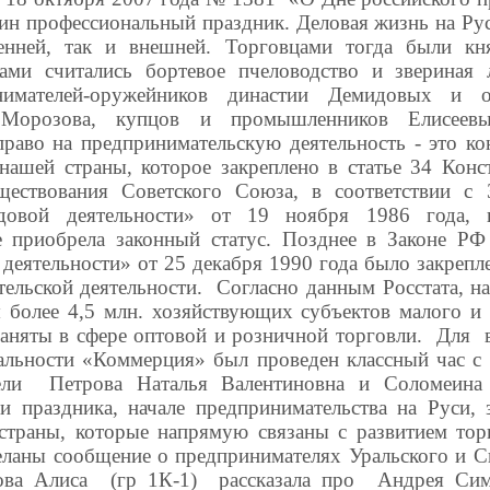
н профессиональный праздник. Деловая жизнь на Рус
ренней, так и внешней. Торговцами тогда были кн
ми считались бортевое пчеловодство и звериная 
нимателей-оружейников династии Демидовых и о
Морозова, купцов и промышленников Елисеевы
право на предпринимательскую деятельность - это ко
нашей страны, которое закреплено в статье 34 Кон
ществования Советского Союза, в соответствии 
довой деятельности» от 19 ноября 1986 года, п
е приобрела законный статус. Позднее в Законе Р
деятельности» от 25 декабря 1990 года было закрепл
ельской деятельности. Согласно данным Росстата, н
 более 4,5 млн. хозяйствующих субъектов малого и 
аняты в сфере оптовой и розничной торговли. Для в
альности «Коммерция» был проведен классный час с 
ели Петрова Наталья Валентиновна и Соломеина 
ии праздника, начале предпринимательства на Руси, 
страны, которые напрямую связаны с развитием тор
ланы сообщение о предпринимателях Уральского и С
ва Алиса (гр 1К-1) рассказала про Андрея Сима