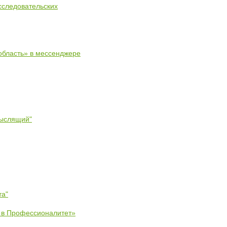
сследовательских
область» в мессенджере
мыслящий"
та"
е в Профессионалитет»