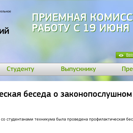
тельное
ПРИЕМНАЯ КОМИСС
РАБОТУ С 19 ИЮНЯ
ий
Вер
Студенту
Выпускнику
Пре
еская беседа о законопослушном
. со студентанами техникума была проведена профилактическая бе