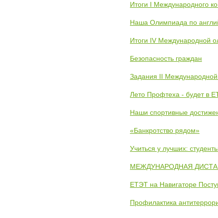
Итоги I Международного к
Наша Олимпиада по англи
Итоги IV Международной о
Безопасность граждан
Задания II Международной
Лето Профтеха - будет в 
Наши спортивные достиже
«Банкротство рядом»
Учиться у лучших: студен
МЕЖДУНАРОДНАЯ ДИСТАНЦ
ЕТЭТ на Навигаторе Пост
Профилактика антитеррори