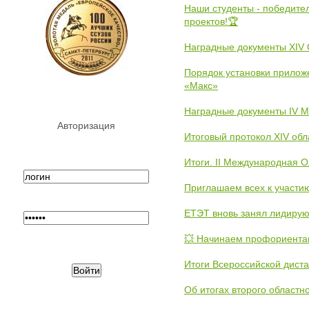
Наши студенты - победите
проектов!🏆
Наградные документы XIV
Порядок установки прилож
«Макс»
Наградные документы IV 
Авторизация
Итоговый протокол XIV об
Итоги. II Международная 
Приглашаем всех к участи
ЕТЭТ вновь занял лидиру
💥 Начинаем профориента
Итоги Всероссийской дист
Об итогах второго областн