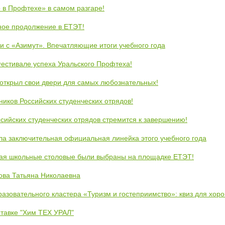
 в Профтехе» в самом разгаре!
ное продолжение в ЕТЭТ!
и с «Азимут». Впечатляющие итоги учебного года
естивале успеха Уральского Профтеха!
открыл свои двери для самых любознательных!
ников Российских студенческих отрядов!
сийских студенческих отрядов стремится к завершению!
ла заключительная официальная линейка этого учебного года
кая школьные столовые были выбраны на площадке ЕТЭТ!
ова Татьяна Николаевна
азовательного кластера «Туризм и гостеприимство»: квиз для хор
тавке "Хим ТЕХ УРАЛ"