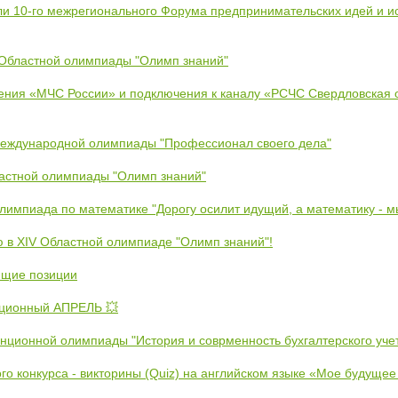
ли 10-го межрегионального Форума предпринимательских идей и и
 Областной олимпиады "Олимп знаний"
ения «МЧС России» и подключения к каналу «РСЧС Свердловская 
Международной олимпиады "Профессионал своего дела"
ластной олимпиады "Олимп знаний"
Олимпиада по математике "Дорогу осилит идущий, а математику - 
ю в XIV Областной олимпиаде "Олимп знаний"!
ющие позиции
ционный АПРЕЛЬ 💥
анционной олимпиады "История и соврменность бухгалтерского уче
ого конкурса - викторины (Quiz) на английском языке «Мое будуще