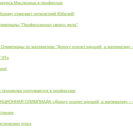
онкурса Масленица в профессии
йскому отмечает пятилетний Юбилей!
лимпиады "Профессионал своего дела"
 Олимпиады по математике "Дорогу осилит идущий, а математику 
ЕТЭТе
ния!
ты техникума погружаются в профессию
ИОННАЯ ОЛИМПИАДА «Дорогу осилит идущий, а математику –
упления
стических угроз