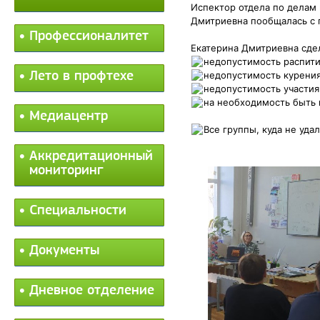
Испектор отдела по делам
Дмитриевна пообщалась с г
Профессионалитет
Екатерина Дмитриевна сдел
недопустимость распит
Лето в профтехе
недопустимость курени
недопустимость участи
на необходимость быть 
Медиацентр
Все группы, куда не уда
Аккредитационный
мониторинг
Специальности
Документы
Дневное отделение