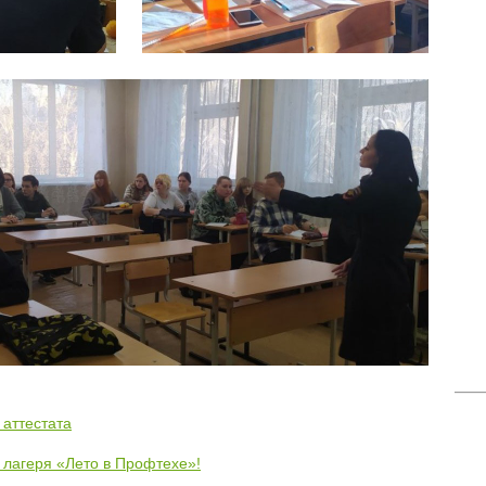
 аттестата
 лагеря «Лето в Профтехе»!