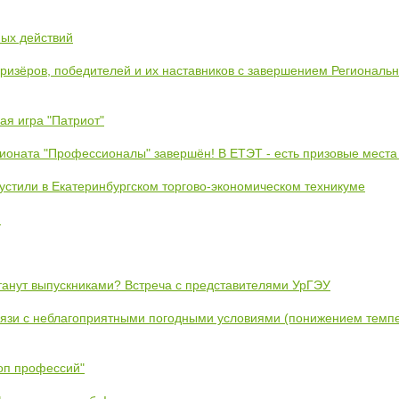
ных действий
призёров, победителей и их наставников с завершением Региональ
ая игра "Патриот"
ионата "Профессионалы" завершён! В ЕТЭТ - есть призовые места
устили в Екатеринбургском торгово-экономическом техникуме
!
станут выпускниками? Встреча с представителями УрГЭУ
вязи с неблагоприятными погодными условиями (понижением темпе
коп профессий"