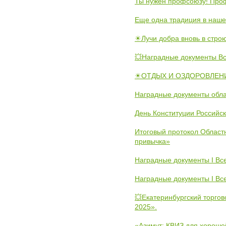
Ты нужен профсоюзу! Проф
Еще одна традиция в наше
☀Лучи добра вновь в стро
💥Наградные документы В
☀ОТДЫХ И ОЗДОРОВЛЕНИ
Наградные документы обла
День Конституции Российс
Итоговый протокол Областн
привычка»
Наградные документы I Вс
Наградные документы I Вс
💥Екатеринбургский торго
2025».
«Азимут: КВИЗ для хороше