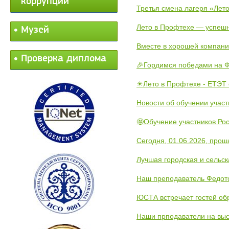
коррупции
Третья смена лагеря «Лето
Лето в Профтехе — успеш
Музей
Вместе в хорошей компани
Проверка диплома
🎉Гордимся победами на Ф
☀Лето в Профтехе - ЕТЭТ 
Новости об обучении участ
🤩Обучение участников Рос
Сегодня, 01.06.2026, прош
Лучшая городская и сельс
Наш преподаватель Федот
ЮСТА встречает гостей обр
Наши прподаватели на выс