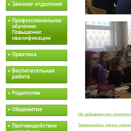
Заочное отделение
Профессиональное
обучение.
Повышение
квалификации
Практика
Воспитательная
работа
Родителям
Общежитие
Не забываем про оригинал
Завершилась третья смена
Противодействие