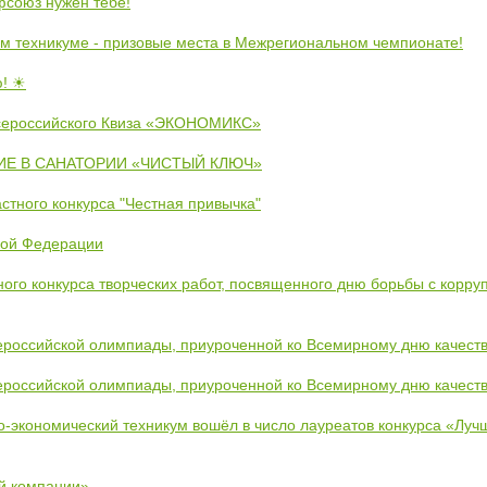
союз нужен тебе!
м техникуме - призовые места в Межрегиональном чемпионате!
ю! ☀
сероссийского Квиза «ЭКОНОМИКС»
Е В САНАТОРИИ «ЧИСТЫЙ КЛЮЧ»
стного конкурса "Честная привычка"
кой Федерации
ого конкурса творческих работ, посвященного дню борьбы с корру
ероссийской олимпиады, приуроченной ко Всемирному дню качест
ероссийской олимпиады, приуроченной ко Всемирному дню качест
во-экономический техникум вошёл в число лауреатов конкурса «Лу
й компании»