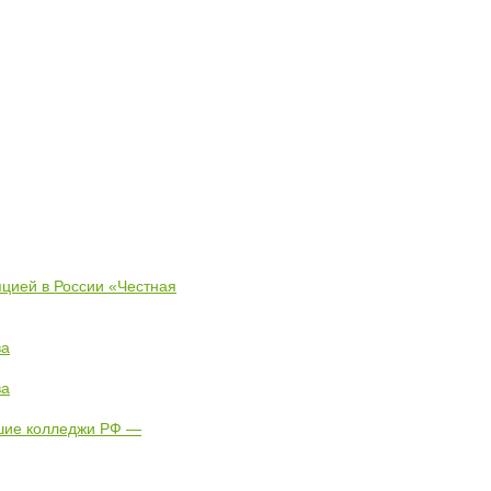
пцией в России «Честная
ва
ва
чшие колледжи РФ —