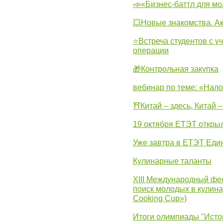
📣«Бизнес-баттл для м
💥Новые знакомства. А
⭐Встреча студентов с у
операции
🎁Контрольная закупка
вебинар по теме: «Нало
⛩Китай – здесь, Китай 
19 октября ЕТЭТ откры
Уже завтра в ЕТЭТ Еди
Кулинарные таланты
XIII Международный фес
поиск молодых в кулинар
Cooking Cup»)
Итоги олимпиады "Исто