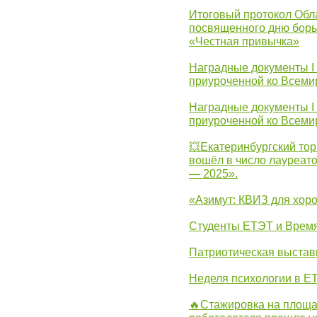
Итоговый протокол Обла
посвященного дню борь
«Честная привычка»
Наградные документы I
приуроченной ко Всеми
Наградные документы I
приуроченной ко Всеми
💥Екатеринбургский тор
вошёл в число лауреат
— 2025».
«Азимут: КВИЗ для хор
Студенты ЕТЭТ и Врем
Патриотическая выста
Неделя психологии в Е
🔥Стажировка на площа