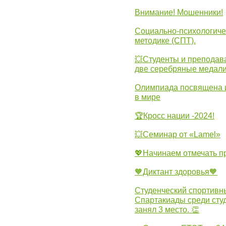
Внимание! Мошенники!
Социально-психологиче
методике (СПТ).
💥Студенты и преподав
две серебряные медали
Олимпиада посвящена и
в мире
🏆Кросс нации -2024!
💥Семинар от «Lamel»
💖Начинаем отмечать 
🧡Диктант здоровья🧡
Студенческий спортивны
Спартакиады среди сту
занял 3 место. 👏