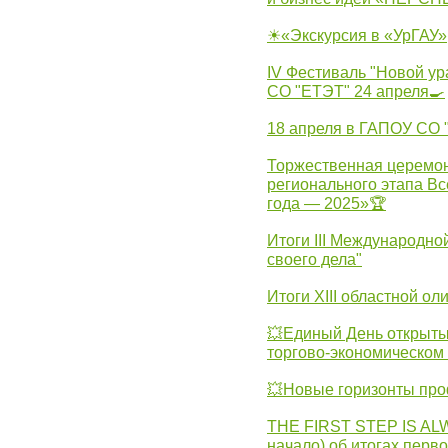
☀«Экскурсия в «УрГАУ»
IV Фестиваль "Новой ур
СО "ЕТЭТ" 24 апреля🍳
18 апреля в ГАПОУ СО
Торжественная церемон
регионального этапа Вс
года — 2025»🏆
Итоги III Международн
своего дела"
Итоги XIII областной о
💥Единый День открыты
торгово-экономическом 
💥Новые горизонты про
THE FIRST STEP IS AL
начало) об итогах перво