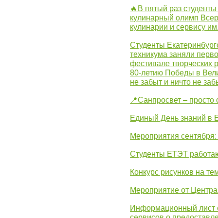
🔥В пятый раз студенты
кулинарный олимп Всер
кулинарии и сервису им
Студенты Екатеринбургс
техникума заняли перво
фестивале творческих 
80-летию Победы в Вел
не забыт и ничто не за
📍Санпросвет – просто 
Единый День знаний в 
Мероприятия сентября:
Студенты ЕТЭТ работаю
Конкурс рисунков на те
Мероприятие от Центр
Информационный лист с
сервисов о предоставл