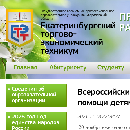
Государственное автономное профессиональное
П
образовательное учреждение Свердловской
области
Екатеринбургский
30
торгово-
экономический
техникум
Главная
Абитуриенту
Студенту
Сведения об
Всероссийски
образовательной
организации
помощи детя
2026 год Год
2021-11-18 22:28:37
единства народов
20 ноября ежегодно о
России