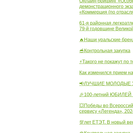
Онлайн-брифинг «Особе
демонстрационного экза
«Коммерция (по отрасл
61-я районная легкоатл
79-й годовщине Велико
🔥Наши уральские бре
🥣Контрольная закупка
⚡Такого не покажут по т
Как изменился прием на
📢ЛУЧШИЕ МОЛОДЫЕ 
🎉100-летний ЮБИЛЕЙ 
💥Победы во Всероссий
сервису «Легенда», 202
💯лет ЕТЭТ. В новый в