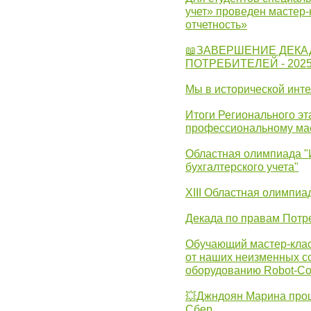
учет» проведен мастер-
отчетность»
📖ЗАВЕРШЕНИЕ ДЕКА
ПОТРЕБИТЕЛЕЙ - 202
Мы в исторической инте
Итоги Регионального эт
профессиональному ма
Областная олимпиада "
бухгалтерского учета"
XIII Областная олимпиа
Декада по правам Потре
Обучающий мастер-клас
от наших неизменных с
оборудованию Robot-C
💥Джндоян Марина прош
Сбер.