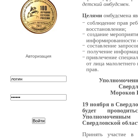
детский омбудсмен.
Целями
омбудсмена яв
соблюдение прав реб
восстановлении;
создание мероприят
информированности о
составление запросо
получение информаци
Авторизация
привлечение специа
от лица малолетнего
прав.
Уполномоченн
Свердл
Мороков 
19 ноября в Свердло
будет проводит
Уполномоченны
Свердловской облас
Принять участие в 