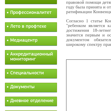
правовой помощи детям
году была принята и о
ратификации Конвенци
Профессионалитет
Согласно 1 статье К
"ребенком является к
Лето в профтехе
достижения 18-летне
значится первым и о
документом обязате
Медиацентр
широкому спектру прав
Аккредитационный
мониторинг
Специальности
Документы
Дневное отделение