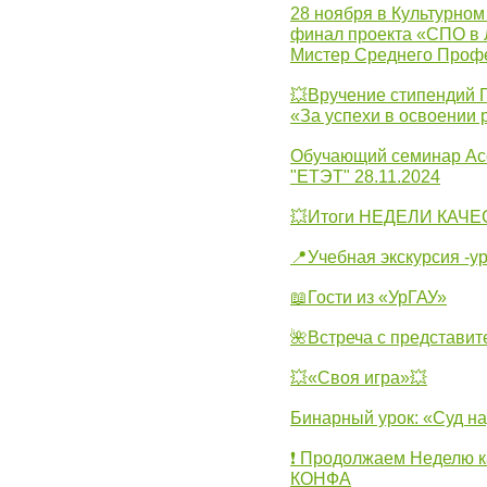
28 ноября в Культурном
финал проекта «СПО в Л
Мистер Среднего Проф
💥Вручение стипендий 
«За успехи в освоении
Обучающий семинар Ас
"ЕТЭТ" 28.11.2024
💥Итоги НЕДЕЛИ КАЧЕС
📍Учебная экскурсия -у
📖Гости из «УрГАУ»
🌺Встреча с представит
💥«Своя игра»💥
Бинарный урок: «Суд н
❗ Продолжаем Неделю к
КОНФА