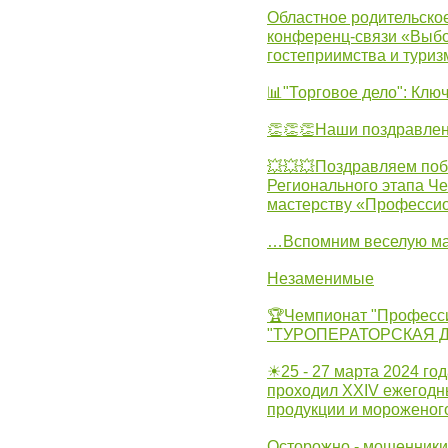
Областное родительско
конференц-связи «Выбо
гостеприимства и туриз
📊"Торговое дело": Клю
👏👏👏Наши поздравлен
💥💥💥Поздравляем поб
Регионального этапа Ч
мастерству «Професси
…Вспомним веселую м
Незаменимые
🏆Чемпионат "Професс
"ТУРОПЕРАТОРСКАЯ 
☀25 - 27 марта 2024 год
проходил XXIV ежегодн
продукции и мороженог
Осторожно - мошенники