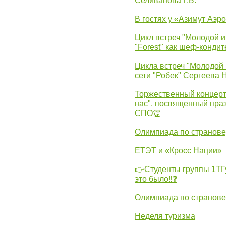
Селиванова Г.Б.
В гостях у «Азимут Аэр
Цикл встреч "Молодой и
"Forest" как шеф-кондит
Цикла встреч "Молодой 
сети "Робек" Сергеева Н
Торжественный концерт
нас", посвященный пра
СПО👏
Олимпиада по странов
ЕТЭТ и «Кросс Нации»
👉Студенты группы 1ТГу
это было‼❓
Олимпиада по странов
Неделя туризма