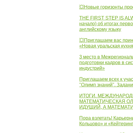
💥Новые горизонты про
THE FIRST STEP IS AL
начало) об итогах перво
английскому языку
💥Приглашаем вас прин
«Новая уральская кухн
3 место в Межрегионал
подготовки кадров в с
индустрий»
Приглашаем всех к учас
"Олимп знаний". Задан
ИТОГИ. МЕЖДУНАРО
МАТЕМАТИЧЕСКАЯ ОЛ
ИДУЩИЙ, А МАТЕМАТ
Пора взлетать! Карьер
Кольцово» и «Кейтерин