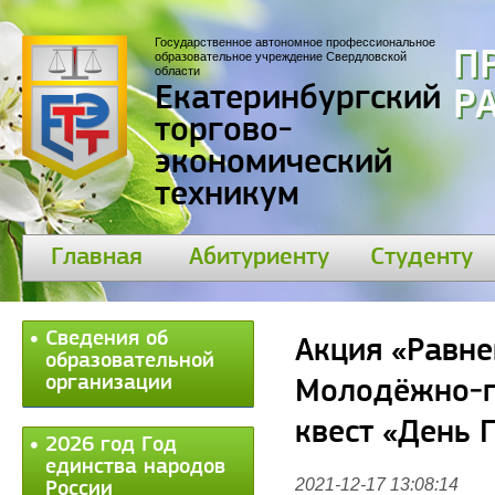
Государственное автономное профессиональное
П
образовательное учреждение Свердловской
области
Екатеринбургский
30
торгово-
экономический
техникум
Главная
Абитуриенту
Студенту
Сведения об
Акция «Равне
образовательной
организации
Молодёжно-п
квест «День Г
2026 год Год
единства народов
2021-12-17 13:08:14
России