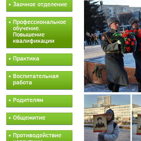
Заочное отделение
Профессиональное
обучение.
Повышение
квалификации
Практика
Воспитательная
работа
Родителям
Общежитие
Противодействие