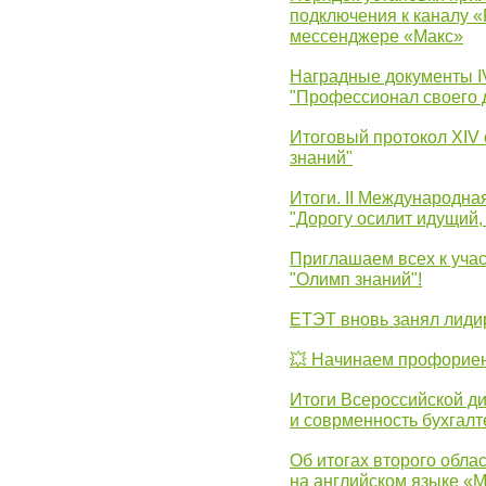
подключения к каналу 
мессенджере «Макс»
Наградные документы 
"Профессионал своего 
Итоговый протокол XIV
знаний"
Итоги. II Международн
"Дорогу осилит идущий,
Приглашаем всех к уча
"Олимп знаний"!
ЕТЭТ вновь занял лид
💥 Начинаем профорие
Итоги Всероссийской д
и соврменность бухгалт
Об итогах второго облас
на английском языке «