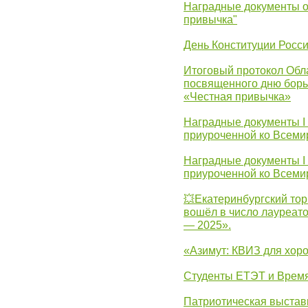
Наградные документы о
привычка"
День Конституции Росс
Итоговый протокол Обла
посвященного дню борь
«Честная привычка»
Наградные документы I
приуроченной ко Всеми
Наградные документы I
приуроченной ко Всеми
💥Екатеринбургский тор
вошёл в число лауреат
— 2025».
«Азимут: КВИЗ для хор
Студенты ЕТЭТ и Врем
Патриотическая выста