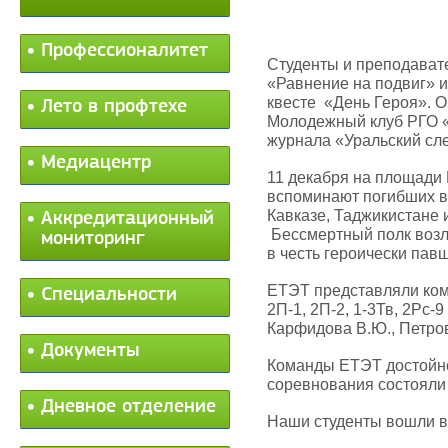
Профессионалитет
Студенты и преподават
«Равнение на подвиг» 
квесте
«День Героя». О
Лето в профтехе
Молодежный клуб РГО «
журнала «Уральский сл
Медиацентр
11 декабря на площади 
вспоминают погибших в
Кавказе, Таджикистане и
Аккредитационный
Бессмертный полк воз
мониторинг
в честь героически пав
ЕТЭТ представляли ком
Специальности
2П-1, 2П-2, 1-3Тв, 2Рс-
Карфидова В.Ю., Петров
Документы
Команды ЕТЭТ достойно
соревнования состояли 
Дневное отделение
Наши студенты вошли в 