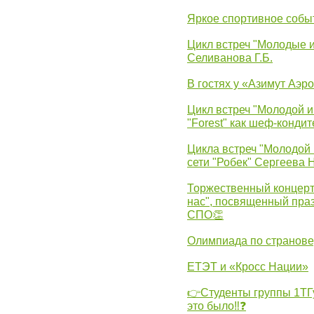
Яркое спортивное собы
Цикл встреч "Молодые 
Селиванова Г.Б.
В гостях у «Азимут Аэр
Цикл встреч "Молодой и
"Forest" как шеф-кондит
Цикла встреч "Молодой 
сети "Робек" Сергеева Н
Торжественный концерт
нас", посвященный пра
СПО👏
Олимпиада по странов
ЕТЭТ и «Кросс Нации»
👉Студенты группы 1ТГу
это было‼❓