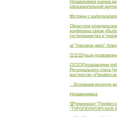
Независимая оценка ка
образовательной деятел
❗Встречи с работодател
Областное родительско
конференц-связи «Выбо
гостеприимства и туриз
📊"Торговое дело": Клю
👏👏👏Наши поздравлен
💥💥💥Поздравляем поб
Регионального этапа Ч
мастерству «Професси
…Вспомним веселую м
Незаменимые
🏆Чемпионат "Професс
"ТУРОПЕРАТОРСКАЯ 