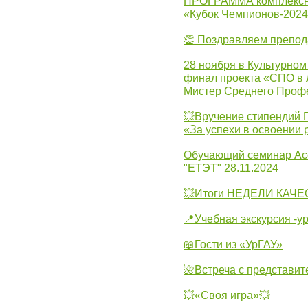
ПРОГРАММА комплексно
«Кубок Чемпионов-202
👏 Поздравляем препо
28 ноября в Культурном
финал проекта «СПО в Л
Мистер Среднего Проф
💥Вручение стипендий 
«За успехи в освоении
Обучающий семинар Ас
"ЕТЭТ" 28.11.2024
💥Итоги НЕДЕЛИ КАЧЕС
📍Учебная экскурсия -у
📖Гости из «УрГАУ»
🌺Встреча с представит
💥«Своя игра»💥