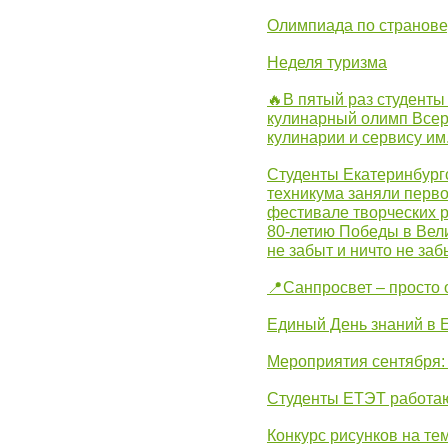
Олимпиада по странов
Неделя туризма
🔥В пятый раз студенты
кулинарный олимп Всер
кулинарии и сервису им
Студенты Екатеринбургс
техникума заняли перво
фестивале творческих 
80-летию Победы в Вел
не забыт и ничто не за
📍Санпросвет – просто 
Единый День знаний в 
Мероприятия сентября:
Студенты ЕТЭТ работаю
Конкурс рисунков на те