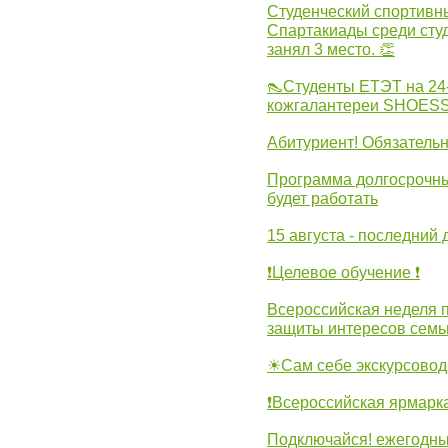
Студенческий спортивны
Спартакиады среди сту
занял 3 место. 👏
👠Студенты ЕТЭТ на 24
кожгалантереи SHOES
Абитуриент! Обязательн
Программа долгосрочных
будет работать
15 августа - последний 
❗Целевое обучение ❗
Всероссийская неделя 
защиты интересов семь
☀Сам себе экскурсовод
❗Всероссийская ярмарк
Подключайся! ежегодны