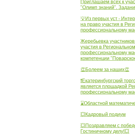
Приглашаем всех к учас
"Олимп знаний". Задан
💡Из первых уст - Инте
на право участия в Рег
профессиональному ма
Жеребьевка участников 
участия в Регионально
профессиональному ма
компетенции "Поварско
👏Болеем за наших👏
❗Екатеринбургский торг
является площадкой Ре
профессиональному ма
⌛Областной математиче
💥Кадровый подиум
💥Поздравляем с побед
Гостиничному делу!💥