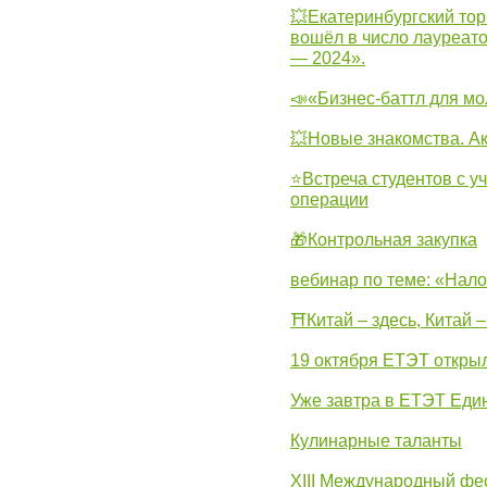
💥Екатеринбургский тор
вошёл в число лауреат
— 2024».
📣«Бизнес-баттл для м
💥Новые знакомства. А
⭐Встреча студентов с у
операции
🎁Контрольная закупка
вебинар по теме: «Нало
⛩Китай – здесь, Китай 
19 октября ЕТЭТ откры
Уже завтра в ЕТЭТ Еди
Кулинарные таланты
XIII Международный фес