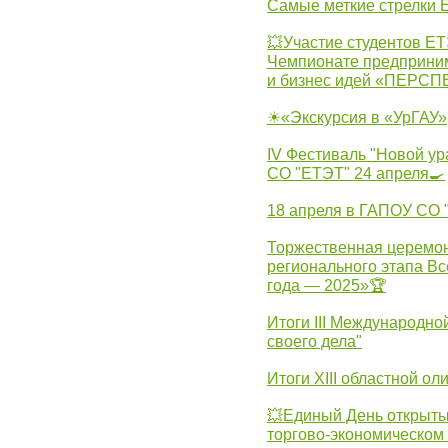
Самые меткие стрелки Е
💥Участие студентов Е
Чемпионате предпринима
и бизнес идей «ПЕРС
☀«Экскурсия в «УрГАУ»
IV Фестиваль "Новой ур
СО "ЕТЭТ" 24 апреля🍳
18 апреля в ГАПОУ СО
Торжественная церемон
регионального этапа Вс
года — 2025»🏆
Итоги III Международн
своего дела"
Итоги XIII областной о
💥Единый День открыты
торгово-экономическом 