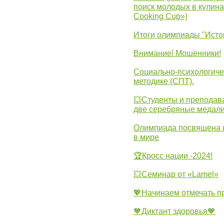
поиск молодых в кулинар
Cooking Cup»)
Итоги олимпиады "Исто
Внимание! Мошенники!
Социально-психологиче
методике (СПТ).
💥Студенты и преподав
две серебряные медали
Олимпиада посвящена и
в мире
🏆Кросс нации -2024!
💥Семинар от «Lamel»
💖Начинаем отмечать 
🧡Диктант здоровья🧡