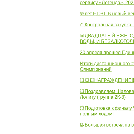
сервису «Легенда», 202
💯лет ЕТЭТ. В новый в
👜Контрольная закупка
📊ДВАДЦАТЫЙ ЕЖЕГО
ВОДЫ, И БЕЗАЛКОГО
20 апреля прошел Един
Итоги дистанционного э
Олимп знаний
💥💥💥НАГРАЖДЕНИЕ!!!
💥Поздравляем Шалова 
Лолиту (группа 2К-3)
💥Подготовка к финал
полным ходом!
📝Большая встреча на 