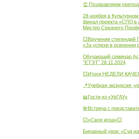
👏 Поздравляем препо
28 ноября в Культурном
финал проекта «СПО в Л
Мистер Среднего Проф
💥Вручение стипендий 
«За успехи в освоении
Обучающий семинар Ас
"ЕТЭТ" 28.11.2024
💥Итоги НЕДЕЛИ КАЧЕС
📍Учебная экскурсия -у
📖Гости из «УрГАУ»
🌺Встреча с представит
💥«Своя игра»💥
Бинарный урок: «Суд н