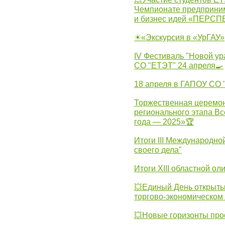
Чемпионате предпринима
и бизнес идей «ПЕРС
☀«Экскурсия в «УрГАУ»
IV Фестиваль "Новой ур
СО "ЕТЭТ" 24 апреля🍳
18 апреля в ГАПОУ СО
Торжественная церемон
регионального этапа Вс
года — 2025»🏆
Итоги III Международн
своего дела"
Итоги XIII областной о
💥Единый День открыты
торгово-экономическом 
💥Новые горизонты про