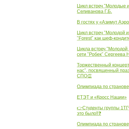
Цикл встреч "Молодые 
Селиванова Г.Б.
В гостях у «Азимут Аэр
Цикл встреч "Молодой и
"Forest" как шеф-кондит
Цикла встреч "Молодой 
сети "Робек" Сергеева Н
Торжественный концерт
нас", посвященный пра
СПО👏
Олимпиада по странов
ЕТЭТ и «Кросс Нации»
👉Студенты группы 1ТГу
это было‼❓
Олимпиада по странов