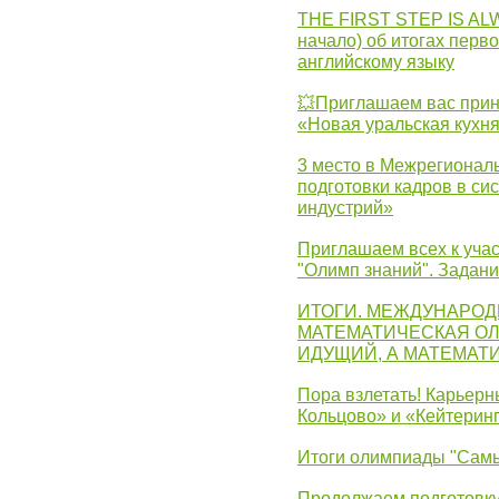
THE FIRST STEP IS AL
начало) об итогах перво
английскому языку
💥Приглашаем вас прин
«Новая уральская кухн
3 место в Межрегионал
подготовки кадров в с
индустрий»
Приглашаем всех к учас
"Олимп знаний". Задан
ИТОГИ. МЕЖДУНАРО
МАТЕМАТИЧЕСКАЯ ОЛ
ИДУЩИЙ, А МАТЕМАТ
Пора взлетать! Карьер
Кольцово» и «Кейтерин
Итоги олимпиады "Самы
Продолжаем подготовку