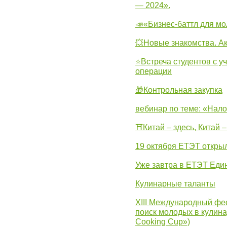
— 2024».
📣«Бизнес-баттл для м
💥Новые знакомства. А
⭐Встреча студентов с у
операции
🎁Контрольная закупка
вебинар по теме: «Нало
⛩Китай – здесь, Китай 
19 октября ЕТЭТ откры
Уже завтра в ЕТЭТ Еди
Кулинарные таланты
XIII Международный фес
поиск молодых в кулинар
Cooking Cup»)