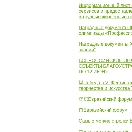
Информационный лист с
сервисов о предоставл
в трудные жизненные с
Наградные документы I
олимпиады «Профессио
Наградные документы X
знаний"
ВСЕРОССИЙСКОЕ ОН
ОБЪЕКТЫ БЛАГОУСТР
ПО 12 ИЮНЯ
💥Победа в VI Фестивал
творчества и искусства
👏💥Евразийский фору
💥Евразийский форум
Самые меткие стрелки Е
💥Участие студентов Е