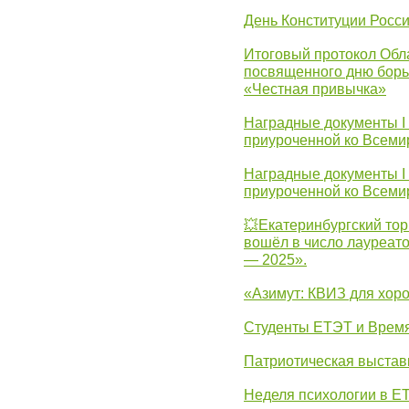
День Конституции Росс
Итоговый протокол Обла
посвященного дню борь
«Честная привычка»
Наградные документы I
приуроченной ко Всеми
Наградные документы I
приуроченной ко Всеми
💥Екатеринбургский тор
вошёл в число лауреат
— 2025».
«Азимут: КВИЗ для хор
Студенты ЕТЭТ и Врем
Патриотическая выста
Неделя психологии в Е