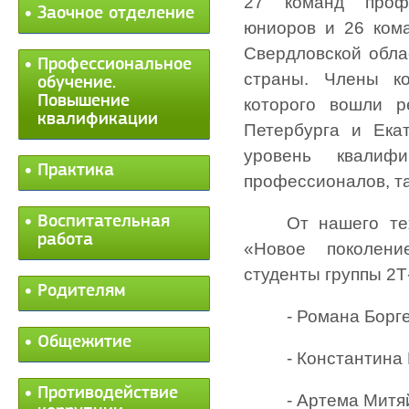
27 команд проф
Заочное отделение
юниоров и 26 ком
Свердловской облас
Профессиональное
страны. Члены ко
обучение.
Повышение
которого вошли р
квалификации
Петербурга и Ека
уровень квалиф
Практика
профессионалов, та
Воспитательная
От нашего те
работа
«Новое поколени
студенты группы 2Т-
Родителям
- Романа Борг
Общежитие
- Константина
Противодействие
- Артема Митя