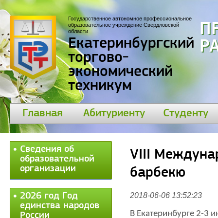
Государственное автономное профессиональное
П
образовательное учреждение Свердловской
области
Екатеринбургский
30
торгово-
экономический
техникум
Главная
Абитуриенту
Студенту
Сведения об
VIII Междун
образовательной
организации
барбекю
2026 год Год
2018-06-06 13:52:23
единства народов
В Екатеринбурге 2-3 
России