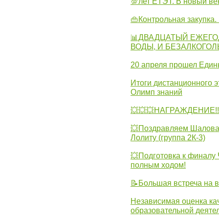
💯лет ЕТЭТ. В новый в
👜Контрольная закупка
📊ДВАДЦАТЫЙ ЕЖЕГО
ВОДЫ, И БЕЗАЛКОГО
20 апреля прошел Един
Итоги дистанционного э
Олимп знаний
💥💥💥НАГРАЖДЕНИЕ!!!
💥Поздравляем Шалова 
Лолиту (группа 2К-3)
💥Подготовка к финал
полным ходом!
📝Большая встреча на 
Независимая оценка ка
образовательной деятел