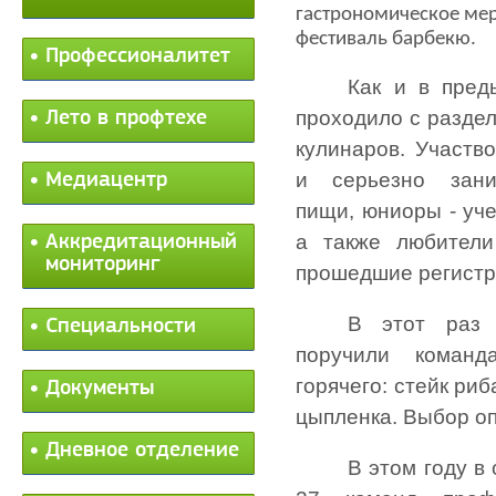
гастрономическое мер
фестиваль барбекю.
Профессионалитет
Как и в пред
проходило с разде
Лето в профтехе
кулинаров. Участв
и серьезно зани
Медиацентр
пищи, юниоры - уч
а также любители
Аккредитационный
мониторинг
прошедшие регистр
В этот раз 
Специальности
поручили команд
горячего: стейк ри
Документы
цыпленка. Выбор о
Дневное отделение
В этом году в