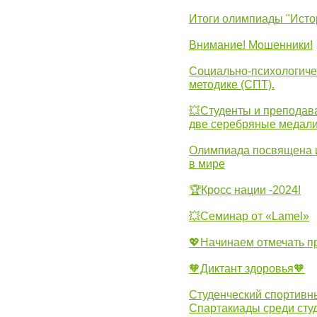
Итоги олимпиады "Исто
Внимание! Мошенники!
Социально-психологиче
методике (СПТ).
💥Студенты и преподав
две серебряные медали
Олимпиада посвящена и
в мире
🏆Кросс нации -2024!
💥Семинар от «Lamel»
💖Начинаем отмечать 
🧡Диктант здоровья🧡
Студенческий спортивны
Спартакиады среди сту