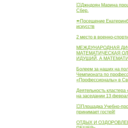
💥Джндоян Марина прош
Сбер.
✒Посещение Екатеринбу
искусств
2 место в военно-спорт
МЕЖДУНАРОДНАЯ ДИ
МАТЕМАТИЧЕСКАЯ ОЛ
ИДУЩИЙ, А МАТЕМАТ
Болеем за наших на пол
Чемпионата по професс
«Профессионалы» в Св
Деятельность кластера 
на заседании 13 февра
💥Площадка Учебно-про
принимает гостей!
ОТДЫХ И ОЗДОРОВЛЕ
ПЕЩЕР»