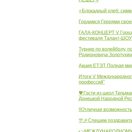
⭐Блокадный хлеб: симв
Гордимся Героями свое
ГАЛА-КОНЦЕРТ V Городс
фестиваля Талант-ШОУ
Турнир по волейболу, 
Родионовича Золотухи
Акция ЕТЭТ Полная мис
Итоги V Международног
профессий"
💖Гости из школ Тельма
Донецкой Народной Рес
‼Отличная возможность 
🎊🎉Спешим поздравит
👉МЕЖДУНАРОДНОМУ