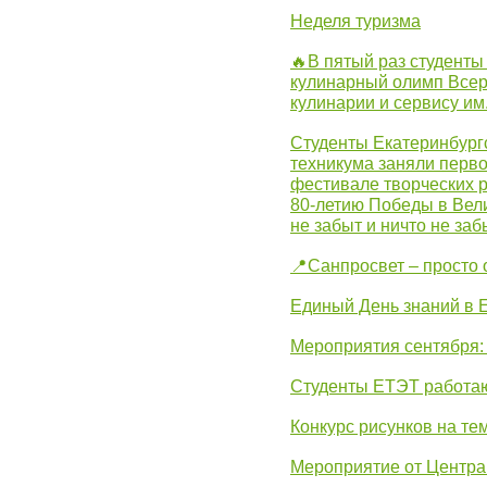
Неделя туризма
🔥В пятый раз студенты
кулинарный олимп Всер
кулинарии и сервису им
Студенты Екатеринбургс
техникума заняли перво
фестивале творческих 
80-летию Победы в Вел
не забыт и ничто не за
📍Санпросвет – просто 
Единый День знаний в 
Мероприятия сентября:
Студенты ЕТЭТ работаю
Конкурс рисунков на те
Мероприятие от Центр