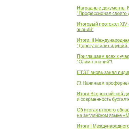
Наградные документы 
"Профессионал своего 
Итоговый протокол XIV
знаний"
Итоги. II Международн
"Дорогу осилит идущий,
Приглашаем всех к уча
"Олимп знаний"!
ЕТЭТ вновь занял лид
💥 Начинаем профорие
Итоги Всероссийской д
и соврменность бухгалт
Об итогах второго облас
на английском языке «
Итоги I Международног