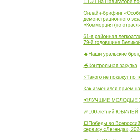
ЕТЭТ на Навигаторе по
Онлайн-брифинг «Особе
демонстрационного экза
«Коммерция (по отрасл
61-я районная легкоатл
79-й годовщине Велико
🔥Наши уральские бре
🥣Контрольная закупка
⚡Такого не покажут по т
Как изменился прием на
📢ЛУЧШИЕ МОЛОДЫЕ 
🎉100-летний ЮБИЛЕЙ 
💥Победы во Всероссий
сервису «Легенда», 202