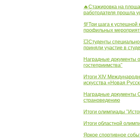
🔥Стажировка на площа
работодателя прошла у
💯Три шага к успешной 
профильных мероприят
💥Студенты специально
приняли участие в студ
Наградные документы о
гостеприимства"
Итоги XIV Международн
искусства «Новая Русск
Наградные документы 
страноведению
Итоги олимпиады "Исто
Итоги областной олимп
Яркое спортивное собы