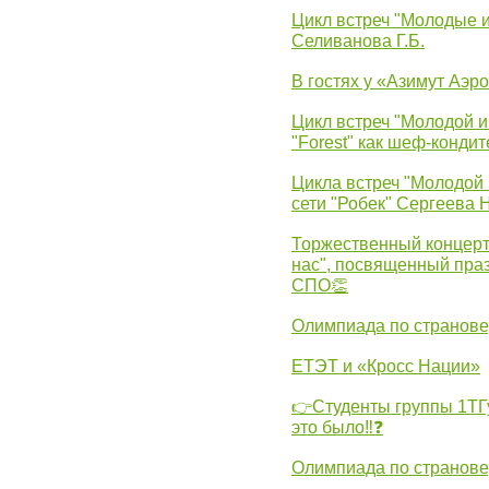
Цикл встреч "Молодые 
Селиванова Г.Б.
В гостях у «Азимут Аэр
Цикл встреч "Молодой и
"Forest" как шеф-кондит
Цикла встреч "Молодой 
сети "Робек" Сергеева Н
Торжественный концерт
нас", посвященный пра
СПО👏
Олимпиада по странов
ЕТЭТ и «Кросс Нации»
👉Студенты группы 1ТГу
это было‼❓
Олимпиада по странов