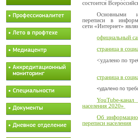
состоится Всероссийс
Основными и
Профессионалитет
переписи в информа
сети «Интернет» явля
Лето в профтехе
официальный са
страница в соци
Медиацентр
<удалено по тре
Аккредитационный
мониторинг
страница в соц
<удалено по треб
Специальности
YouTube
-кана
населения 2020»
Документы
Об информацио
переписи населения
Дневное отделение