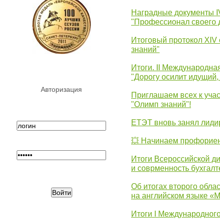
Наградные документы 
"Профессионал своего 
Итоговый протокол XIV
знаний"
Итоги. II Международн
"Дорогу осилит идущий,
Авторизация
Приглашаем всех к уча
"Олимп знаний"!
ЕТЭТ вновь занял лид
💥 Начинаем профорие
Итоги Всероссийской д
и соврменность бухгалт
Об итогах второго облас
на английском языке «
Итоги I Международног