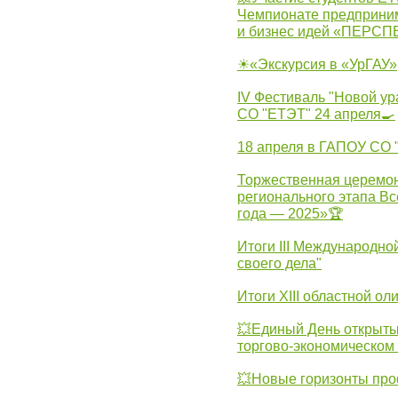
Чемпионате предпринима
и бизнес идей «ПЕРС
☀«Экскурсия в «УрГАУ»
IV Фестиваль "Новой ур
СО "ЕТЭТ" 24 апреля🍳
18 апреля в ГАПОУ СО
Торжественная церемон
регионального этапа Вс
года — 2025»🏆
Итоги III Международн
своего дела"
Итоги XIII областной о
💥Единый День открыты
торгово-экономическом 
💥Новые горизонты про