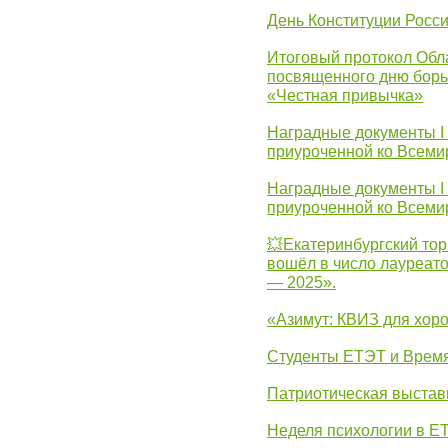
День Конституции Росс
Итоговый протокол Обла
посвященного дню борь
«Честная привычка»
Наградные документы I
приуроченной ко Всеми
Наградные документы I
приуроченной ко Всеми
💥Екатеринбургский тор
вошёл в число лауреат
— 2025».
«Азимут: КВИЗ для хор
Студенты ЕТЭТ и Врем
Патриотическая выста
Неделя психологии в Е