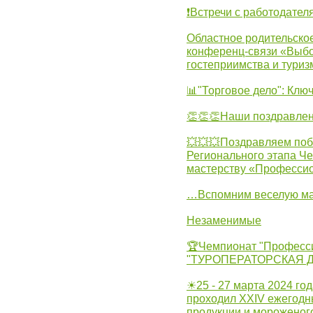
❗Встречи с работодател
Областное родительско
конференц-связи «Выбо
гостеприимства и туриз
📊"Торговое дело": Клю
👏👏👏Наши поздравлен
💥💥💥Поздравляем поб
Регионального этапа Ч
мастерству «Професси
…Вспомним веселую м
Незаменимые
🏆Чемпионат "Професс
"ТУРОПЕРАТОРСКАЯ 
☀25 - 27 марта 2024 год
проходил XXIV ежегодн
продукции и мороженог