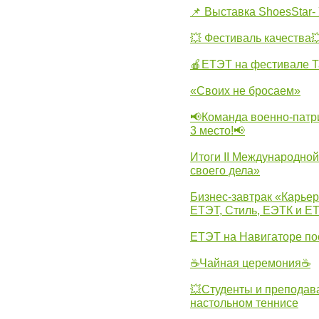
📌 Выставка ShoesStar- 
💥 Фестиваль качества
🍎ЕТЭТ на фестивале Т
«Своих не бросаем»
📢Команда военно-патр
3 место!📢
Итоги II Международн
своего дела»
Бизнес-завтрак «Карьер
ЕТЭТ, Стиль, ЕЭТК и ЕТ
ЕТЭТ на Навигаторе по
☕Чайная церемония☕
💥Студенты и преподав
настольном теннисе