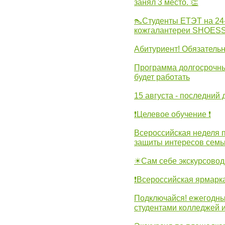
занял 3 место. 👏
👠Студенты ЕТЭТ на 24
кожгалантереи SHOES
Абитуриент! Обязательн
Программа долгосрочных
будет работать
15 августа - последний 
❗Целевое обучение ❗
Всероссийская неделя 
защиты интересов семь
☀Сам себе экскурсовод
❗Всероссийская ярмарк
Подключайся! ежегодны
студентами колледжей 