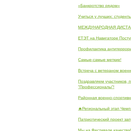
«Банкротство рядом»
Учиться у лучших: студен
МЕЖДУНАРОДНАЯ ДИСТАНЦ
ЕТЭТ на Навигаторе Пост
Профилактика антитеррори
Самые-самые меткие!
Встреча с ветераном воен
Поздравляем участников, 
"Профессионалы"!
Районная военно-спортивн
🔥Региональный этап Чемп
Патриотический проект зап
Мы на Фестивале качества