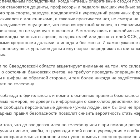
к печальным последствиям. Когда читаешь оперативные сводки по
ов становятся доценты, профессоры и педагоги высших учебных з
го транспорта, заводов, предприятий и учреждений различных фо
талкивался с мошенниками, а таковых практически нет, не смотря 
ладывается ощущение, что пока конкретный человек, в независимо
ежения, он не чувствует опасности. А столкнувшись с настойчивы
 команды липовых сыщиков, следователей или дознавателей ФСБ, д
мными кредитными долгами, а иногда и без жилья. И самое ужасное 
конопослушных уральцев деньги идут через посредников на финанс
ых.
по Свердловской области акцентирует внимание на том, что силов
 состоянии банковских счетов, не требуют проводить операции по
ы и цифры на обратной стороне, и тем более никогда не задейству
дел по телефону.
соблюдать бдительность и помнить основные правила безопасност
омых номеров, не доверять информации о каких-либо действиях по
не сообщать персональные данные чужим людей, кем бы они не пр
арных правил безопасности позволит снизить вероятность стать ж
 того, что до вас дозвонился по телефону или в при помощи разл
учили письмо, якобы, от руководителей своего учреждения с сообщ
равоохранительных органов и им нужно помочь в спецоперации по