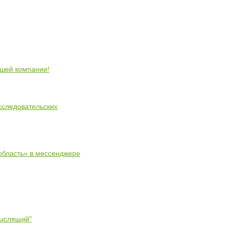
ошей компании!
сследовательских
область» в мессенджере
мыслящий"