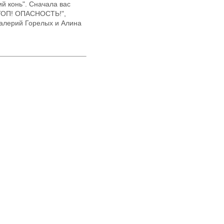
й конь". Сначала вас
"СТОП! ОПАСНОСТЬ!",
Валерий Горелых и Алина