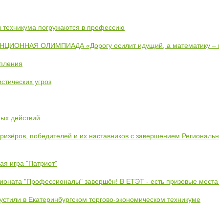
ты техникума погружаются в профессию
ИОННАЯ ОЛИМПИАДА «Дорогу осилит идущий, а математику –
упления
стических угроз
ных действий
призёров, победителей и их наставников с завершением Региональ
ая игра "Патриот"
ионата "Профессионалы" завершён! В ЕТЭТ - есть призовые места
устили в Екатеринбургском торгово-экономическом техникуме
!