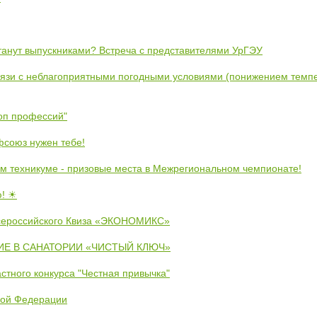
станут выпускниками? Встреча с представителями УрГЭУ
вязи с неблагоприятными погодными условиями (понижением темпе
коп профессий"
союз нужен тебе!
м техникуме - призовые места в Межрегиональном чемпионате!
ю! ☀
сероссийского Квиза «ЭКОНОМИКС»
Е В САНАТОРИИ «ЧИСТЫЙ КЛЮЧ»
стного конкурса "Честная привычка"
кой Федерации