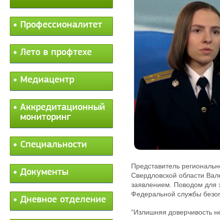
Профессионалитет
Лето в профтехе
Медиацентр
Аккредитационный
мониторинг
Специальности
Представитель региональн
Документы
Свердловской области Вал
заявлением. Поводом для 
Федеральной службы безоп
Дневное отделение
"Излишняя доверчивость не