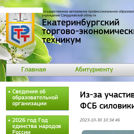
Государственное автономное профессиональное образова
учреждение Свердловской области
Екатеринбургский
торгово-экономическ
техникум
Главная
Абитуриенту
Сведения об
Из-за участи
образовательной
организации
ФСБ силовик
2026 год Год
2023-10-30 10:34:46
единства народов
России