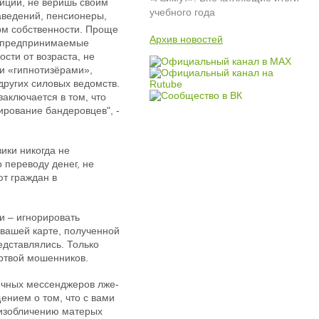
лиции, не веришь своим
учебного года
аведений, пенсионеры,
рм собственности. Проще
Архив новостей
на предпринимаемые
сти от возраста, не
ми «гипнотизёрами»,
ругих силовых ведомств.
заключается в том, что
ирование бандеровцев", -
ики никогда не
 переводу денег, не
ют граждан в
и – игнорировать
 вашей карте, полученной
едставлялись. Только
ертвой мошенников.
ичных мессенджеров лже-
ением о том, что с вами
 изобличению матерых