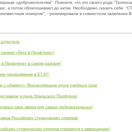
варным «доброжелателям". Помните, что это своего рода "Троянски
 вас, а потом облапошивают до нитки. Необходимо сказать себе: 
с неизвестным номером", - резюмировали в совместном заявлении 
 аттестата
 лагеря «Лето в Профтехе»!
 в Профтехе» в самом разгаре!
ное продолжение в ЕТЭТ!
и с «Азимут». Впечатляющие итоги учебного года
естивале успеха Уральского Профтеха!
открыл свои двери для самых любознательных!
ников Российских студенческих отрядов!
сийских студенческих отрядов стремится к завершению!