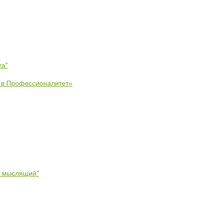
та"
е в Профессионалитет»
- мыслящий"