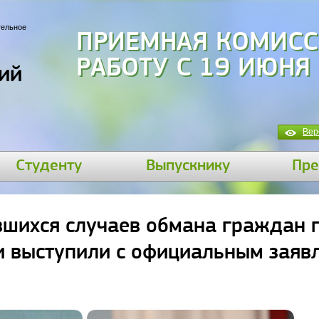
тельное
ПРИЕМНАЯ КОМИСС
РАБОТУ С 19 ИЮНЯ
ий
Вер
Студенту
Выпускнику
Пре
вшихся случаев обмана граждан 
и выступили с официальным заяв