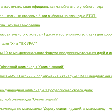
ла заключительная официальная линейка этого учебного года
кая школьные столовые были выбраны на площадке ЕТЭТ!
ова Татьяна Николаевна
азовательного кластера «Туризм и гостеприимство»: квиз для хор
тавке "Хим ТЕХ УРАЛ"
ли 10-го межрегионального Форума предпринимательских идей и и
 Областной олимпиады "Олимп знаний"
ения «МЧС России» и подключения к каналу «РСЧС Свердловская 
Международной олимпиады "Профессионал своего дела"
ластной олимпиады "Олимп знаний"
Олимпиада по математике "Дорогу осилит идущий, а математику - 