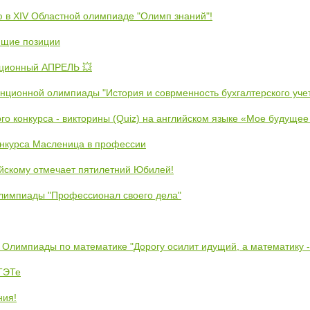
ю в XIV Областной олимпиаде "Олимп знаний"!
ющие позиции
ционный АПРЕЛЬ 💥
анционной олимпиады "История и соврменность бухгалтерского уче
ого конкурса - викторины (Quiz) на английском языке «Мое будуще
онкурса Масленица в профессии
йскому отмечает пятилетний Юбилей!
лимпиады "Профессионал своего дела"
 Олимпиады по математике "Дорогу осилит идущий, а математику 
ЕТЭТе
ния!