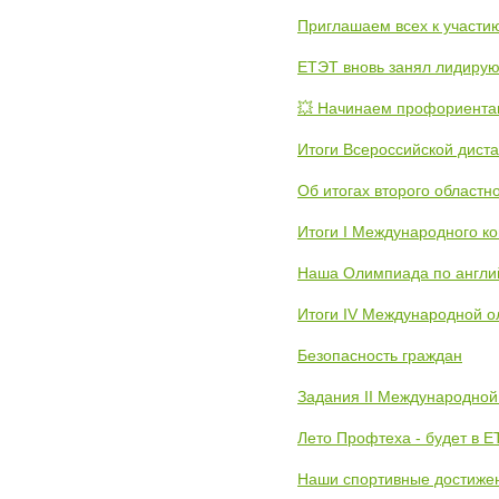
Приглашаем всех к участи
ЕТЭТ вновь занял лидиру
💥 Начинаем профориента
Итоги Всероссийской дист
Об итогах второго областн
Итоги I Международного к
Наша Олимпиада по англи
Итоги IV Международной о
Безопасность граждан
Задания II Международной
Лето Профтеха - будет в 
Наши спортивные достиже