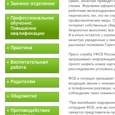
самих, зачастую приводит 
Заочное отделение
глазам. Жертвами аферист
работники железнодорожно
перечислить тех, кто не с
Профессиональное
профилактические меры. Ск
обучение.
потеряет собственные сбер
Повышение
безропотно выполняет все
квалификации
И в итоге остается с огро
зачастую украденные у за
рассказал полковник Горел
Практика
Пресс-служба УФСБ России 
запрашивают информацию о
Воспитательная
просят назвать номер карт
работа
расследовании уголовных 
ФСБ и полиция призывают 
Родителям
входящие звонки с незнак
в телефонном разговоре, 
соблюдение таких элемент
Общежитие
"При малейшем подозрении
сотрудник ФСБ, или вы пол
Противодействие
свяжутся представители п