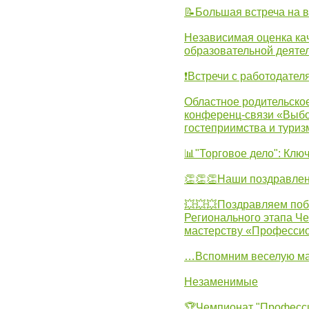
📝Большая встреча на 
Независимая оценка ка
образовательной деятел
❗Встречи с работодател
Областное родительско
конференц-связи «Выбо
гостеприимства и туриз
📊"Торговое дело": Клю
👏👏👏Наши поздравлен
💥💥💥Поздравляем поб
Регионального этапа Ч
мастерству «Професси
…Вспомним веселую м
Незаменимые
🏆Чемпионат "Професс