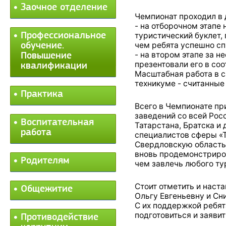
Заочное отделение
Чемпионат проходил в 
- на отборочном этапе
Профессиональное
туристический буклет,
чем ребята успешно сп
обучение.
- на втором этапе за н
Повышение
презентовали его в со
квалификации
Масштабная работа в 
техникуме - считанные 
Практика
Всего в Чемпионате пр
заведений со всей Росс
Воспитательная
Татарстана, Братска и
работа
специалистов сферы «Т
Свердловскую область 
вновь продемонстриров
Родителям
чем завлечь любого ту
Стоит отметить и наст
Общежитие
Ольгу Евгеньевну и Сн
С их поддержкой ребят
подготовиться и заявит
Противодействие