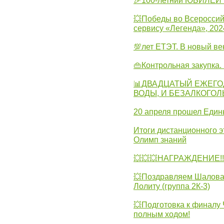
🎉100-летний ЮБИЛЕЙ 
💥Победы во Всероссий
сервису «Легенда», 202
💯лет ЕТЭТ. В новый в
👜Контрольная закупка
📊ДВАДЦАТЫЙ ЕЖЕГО
ВОДЫ, И БЕЗАЛКОГО
20 апреля прошел Един
Итоги дистанционного э
Олимп знаний
💥💥💥НАГРАЖДЕНИЕ!!!
💥Поздравляем Шалова 
Лолиту (группа 2К-3)
💥Подготовка к финал
полным ходом!