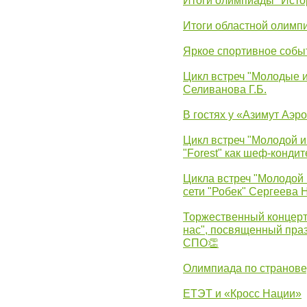
Итоги олимпиады "Исто
Итоги областной олимп
Яркое спортивное собы
Цикл встреч "Молодые 
Селиванова Г.Б.
В гостях у «Азимут Аэр
Цикл встреч "Молодой и
"Forest" как шеф-кондит
Цикла встреч "Молодой 
сети "Робек" Сергеева Н
Торжественный концерт
нас", посвященный пра
СПО👏
Олимпиада по странов
ЕТЭТ и «Кросс Нации»