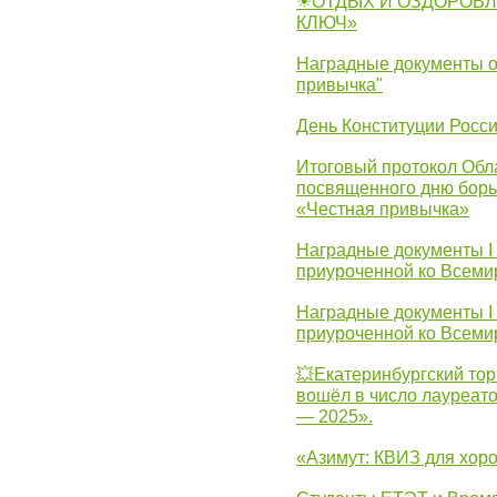
☀ОТДЫХ И ОЗДОРОВЛ
КЛЮЧ»
Наградные документы о
привычка"
День Конституции Росс
Итоговый протокол Обла
посвященного дню борь
«Честная привычка»
Наградные документы I
приуроченной ко Всеми
Наградные документы I
приуроченной ко Всеми
💥Екатеринбургский тор
вошёл в число лауреат
— 2025».
«Азимут: КВИЗ для хор