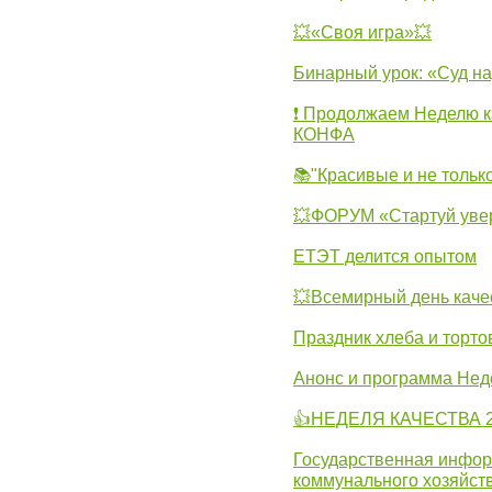
💥«Своя игра»💥
Бинарный урок: «Суд н
❗ Продолжаем Неделю к
КОНФА
📚"Красивые и не тольк
💥ФОРУМ «Стартуй уве
ЕТЭТ делится опытом
💥Всемирный день каче
Праздник хлеба и торто
Анонс и программа Нед
👍НЕДЕЛЯ КАЧЕСТВА 2
Государственная инфо
коммунального хозяйст