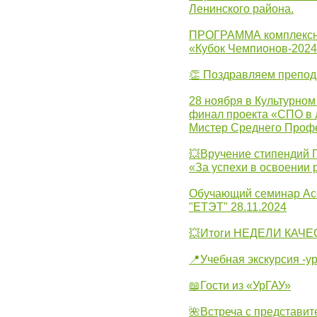
Ленинского района.
ПРОГРАММА комплексно
«Кубок Чемпионов-202
👏 Поздравляем препо
28 ноября в Культурном
финал проекта «СПО в Л
Мистер Среднего Проф
💥Вручение стипендий 
«За успехи в освоении
Обучающий семинар Ас
"ЕТЭТ" 28.11.2024
💥Итоги НЕДЕЛИ КАЧЕС
📍Учебная экскурсия -у
📖Гости из «УрГАУ»
🌺Встреча с представит