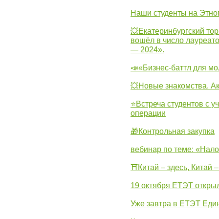
Наши студенты на Этно
💥Екатеринбургский тор
вошёл в число лауреат
— 2024».
📣«Бизнес-баттл для м
💥Новые знакомства. А
⭐Встреча студентов с у
операции
🎁Контрольная закупка
вебинар по теме: «Нало
⛩Китай – здесь, Китай 
19 октября ЕТЭТ откры
Уже завтра в ЕТЭТ Еди