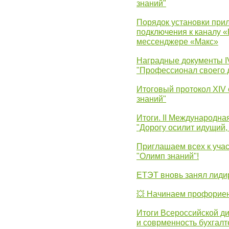
знаний"
Порядок установки при
подключения к каналу 
мессенджере «Макс»
Наградные документы 
"Профессионал своего 
Итоговый протокол XIV
знаний"
Итоги. II Международн
"Дорогу осилит идущий,
Приглашаем всех к уча
"Олимп знаний"!
ЕТЭТ вновь занял лид
💥 Начинаем профорие
Итоги Всероссийской д
и соврменность бухгалт