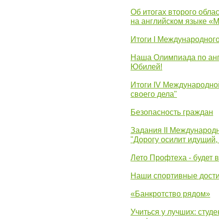
Об итогах второго облас
на английском языке «
Итоги I Международног
Наша Олимпиада по анг
Юбилей!
Итоги IV Международн
своего дела"
Безопасность граждан
Задания II Международ
"Дорогу осилит идущий,
Лето Профтеха - будет 
Наши спортивные дост
«Банкротство рядом»
Учиться у лучших: студ