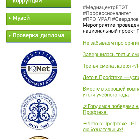
коррупции
#МедиацентрЕТЭТ
#Профессионалитет
Музей
#ПРО_УРАЛ
#Свердлов
Мероприятие проведен
национальный проект 
Проверка диплома
Не забываем про ориги
Завершилась третья см
Третья смена лагеря «Л
Лето в Профтехе — усп
Вместе в хорошей комп
итоги учебного года
🎉Гордимся победами н
Профтеха!
☀Лето в Профтехе - ЕТ
любознательных!