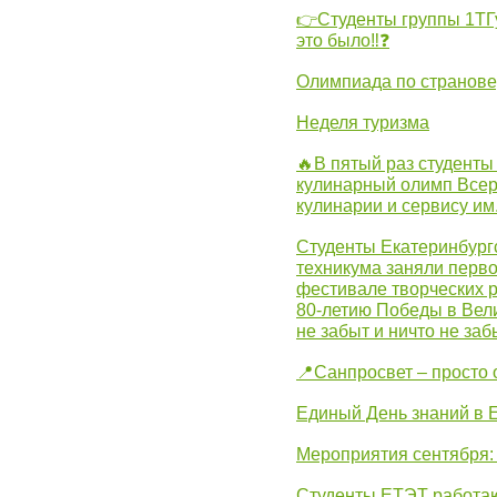
👉Студенты группы 1ТГу
это было‼❓
Олимпиада по странов
Неделя туризма
🔥В пятый раз студенты
кулинарный олимп Всер
кулинарии и сервису им
Студенты Екатеринбургс
техникума заняли перво
фестивале творческих 
80-летию Победы в Вел
не забыт и ничто не за
📍Санпросвет – просто 
Единый День знаний в 
Мероприятия сентября:
Студенты ЕТЭТ работаю