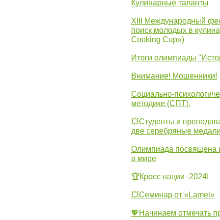
Кулинарные таланты
XIII Международный фес
поиск молодых в кулинар
Cooking Cup»)
Итоги олимпиады "Исто
Внимание! Мошенники!
Социально-психологиче
методике (СПТ).
💥Студенты и преподав
две серебряные медали
Олимпиада посвящена и
в мире
🏆Кросс нации -2024!
💥Семинар от «Lamel»
💖Начинаем отмечать 