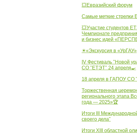
💥Евразийский форум
Самые меткие стрелки Е
💥Участие студентов Е
Чемпионате предпринима
и бизнес идей «ПЕРС
☀«Экскурсия в «УрГАУ»
IV Фестиваль "Новой ур
СО "ЕТЭТ" 24 апреля🍳
18 апреля в ГАПОУ СО
Торжественная церемон
регионального этапа Вс
года — 2025»🏆
Итоги III Международн
своего дела"
Итоги XIII областной о