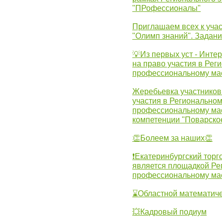
"ПРофессионалы"
Приглашаем всех к учас
"Олимп знаний". Задан
💡Из первых уст - Инте
на право участия в Рег
профессиональному ма
Жеребьевка участников 
участия в Регионально
профессиональному ма
компетенции "Поварско
👏Болеем за наших👏
❗Екатеринбургский торг
является площадкой Ре
профессиональному ма
⌛Областной математиче
💥Кадровый подиум