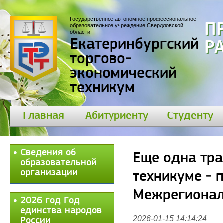
Государственное автономное профессиональное
П
образовательное учреждение Свердловской
области
Екатеринбургский
30
торгово-
экономический
техникум
Главная
Абитуриенту
Студенту
Сведения об
Еще одна тр
образовательной
организации
техникуме - 
Межрегионал
2026 год Год
единства народов
2026-01-15 14:14:24
России