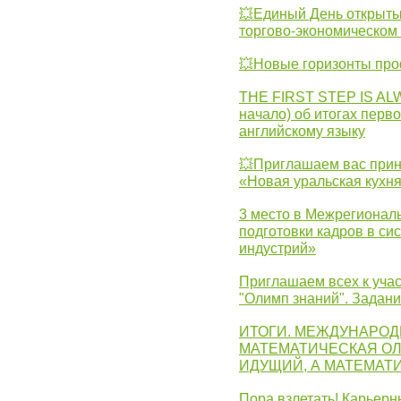
💥Единый День открыты
торгово-экономическом 
💥Новые горизонты про
THE FIRST STEP IS AL
начало) об итогах перво
английскому языку
💥Приглашаем вас прин
«Новая уральская кухн
3 место в Межрегионал
подготовки кадров в с
индустрий»
Приглашаем всех к учас
"Олимп знаний". Задан
ИТОГИ. МЕЖДУНАРО
МАТЕМАТИЧЕСКАЯ ОЛ
ИДУЩИЙ, А МАТЕМАТ
Пора взлетать! Карьер