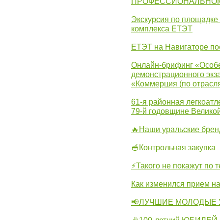
ПРОФЕССИОНАЛЬНОМУ 
Экскурсия по площадке
комплекса ЕТЭТ
ЕТЭТ на Навигаторе по
Онлайн-брифинг «Особе
демонстрационного экза
«Коммерция (по отрасл
61-я районная легкоатл
79-й годовщине Велико
🔥Наши уральские бре
🥣Контрольная закупка
⚡Такого не покажут по т
Как изменился прием на
📢ЛУЧШИЕ МОЛОДЫЕ 