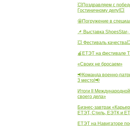
💥Поздравляем с побед
Гостиничному делу!💥
🤩Погружение в специа
📌 Выставка ShoesStar- 
💥 Фестиваль качества
🍎ЕТЭТ на фестивале Т
«Своих не бросаем»
📢Команда военно-патр
3 место!📢
Итоги II Международн
своего дела»
Бизнес-завтрак «Карьер
ЕТЭТ, Стиль, ЕЭТК и ЕТ
ЕТЭТ на Навигаторе по