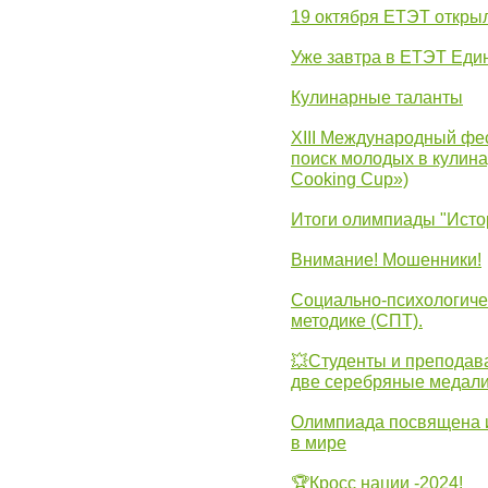
19 октября ЕТЭТ откры
Уже завтра в ЕТЭТ Еди
Кулинарные таланты
XIII Международный фес
поиск молодых в кулинар
Cooking Cup»)
Итоги олимпиады "Исто
Внимание! Мошенники!
Социально-психологиче
методике (СПТ).
💥Студенты и преподав
две серебряные медали
Олимпиада посвящена и
в мире
🏆Кросс нации -2024!