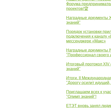
Форума предпринимател
проектов!🏆
Наградные документы 
знаний"
Порядок установки при
подключения к каналу 
мессенджере «Макс»
Наградные документы 
"Профессионал своего 
Итоговый протокол XIV
знаний"
Итоги. II Международн
"Дорогу осилит идущий,
Приглашаем всех к уча
"Олимп знаний"!
ЕТЭТ вновь занял лид