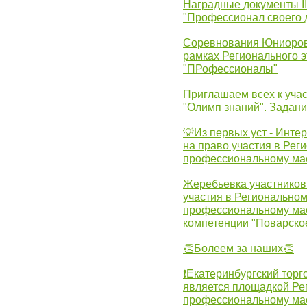
Наградные документы 
"Профессионал своего 
Соревнования Юниоров 
рамках Регионального 
"ПРофессионалы"
Приглашаем всех к учас
"Олимп знаний". Задан
💡Из первых уст - Инте
на право участия в Рег
профессиональному ма
Жеребьевка участников 
участия в Регионально
профессиональному ма
компетенции "Поварско
👏Болеем за наших👏
❗Екатеринбургский торг
является площадкой Ре
профессиональному ма