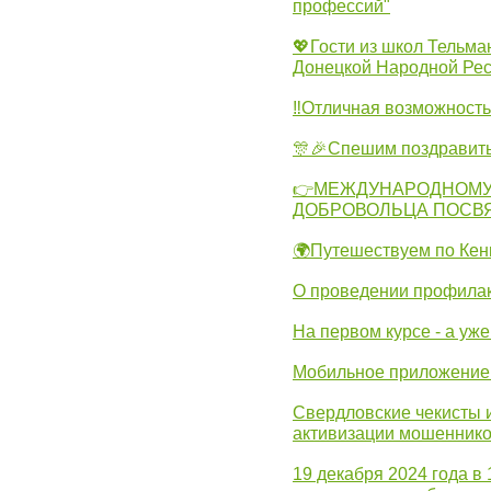
профессий"
💖Гости из школ Тельма
Донецкой Народной Рес
‼Отличная возможность 
🎊🎉Спешим поздравит
👉МЕЖДУНАРОДНОМУ
ДОБРОВОЛЬЦА ПОСВ
🌍Путешествуем по Кен
О проведении профилак
На первом курсе - а уж
Мобильное приложение 
Свердловские чекисты 
активизации мошеннико
19 декабря 2024 года в