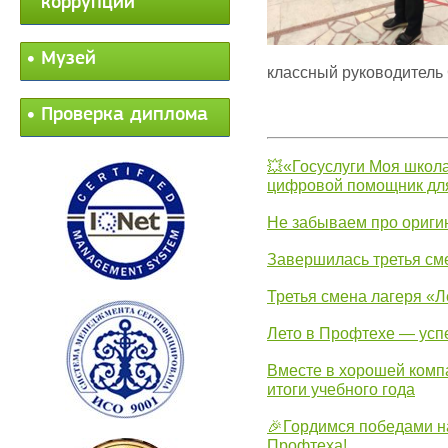
коррупции
Музей
классный руководитель
Проверка диплома
💥«Госуслуги Моя школа
цифровой помощник для
Не забываем про ориги
Завершилась третья см
Третья смена лагеря «Л
Лето в Профтехе — усп
Вместе в хорошей комп
итоги учебного года
🎉Гордимся победами н
Профтеха!