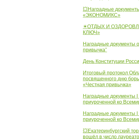
💥Наградные документы
«ЭКОНОМИКС»
☀ОТДЫХ И ОЗДОРОВЛ
КЛЮЧ»
Наградные документы о
привычка"
День Конституции Росс
Итоговый протокол Обла
посвященного дню борь
«Честная привычка»
Наградные документы I
приуроченной ко Всеми
Наградные документы I
приуроченной ко Всеми
💥Екатеринбургский тор
вошёл в число лауреат