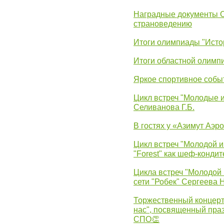
Наградные документы 
страноведению
Итоги олимпиады "Исто
Итоги областной олимп
Яркое спортивное собы
Цикл встреч "Молодые 
Селиванова Г.Б.
В гостях у «Азимут Аэр
Цикл встреч "Молодой и
"Forest" как шеф-кондит
Цикла встреч "Молодой 
сети "Робек" Сергеева Н
Торжественный концерт
нас", посвященный пра
СПО👏