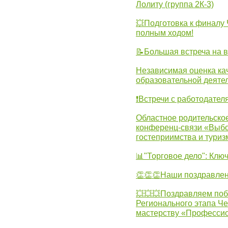
Лолиту (группа 2К-3)
💥Подготовка к финал
полным ходом!
📝Большая встреча на 
Независимая оценка ка
образовательной деятел
❗Встречи с работодател
Областное родительско
конференц-связи «Выбо
гостеприимства и туриз
📊"Торговое дело": Клю
👏👏👏Наши поздравлен
💥💥💥Поздравляем поб
Регионального этапа Ч
мастерству «Професси