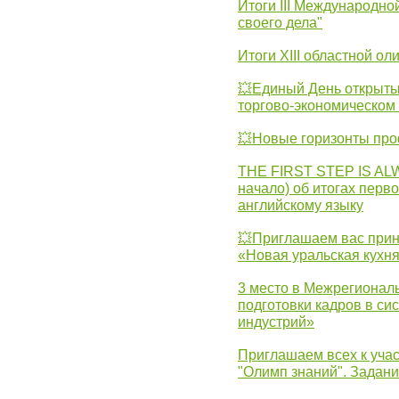
Итоги III Международн
своего дела"
Итоги XIII областной о
💥Единый День открыты
торгово-экономическом 
💥Новые горизонты про
THE FIRST STEP IS AL
начало) об итогах перво
английскому языку
💥Приглашаем вас прин
«Новая уральская кухн
3 место в Межрегионал
подготовки кадров в с
индустрий»
Приглашаем всех к учас
"Олимп знаний". Задан