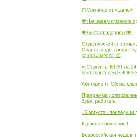
💥Семинар от «Lamel»
💖Начинаем отмечать 
🧡Диктант здоровья🧡
Студенческий спортивны
Спартакиады среди сту
занял 3 место. 👏
👠Студенты ЕТЭТ на 24
кожгалантереи SHOES
Абитуриент! Обязательн
Программа долгосрочных
будет работать
15 августа - последний 
❗Целевое обучение ❗
Всероссийская неделя 