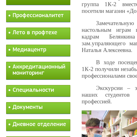
группа 1К-2 вмест
посетили магазин «До
Профессионалитет
Замечательную
настольным играм 
Лето в профтехе
кадрам Белянкин
зам.упраляющего ма
Медиацентр
Наталья Алексеевна.
В ходе посеще
Аккредитационный
1К-2 получили незаб
мониторинг
профессионалами свое
Экскурсии – э
Специальности
наших студентов 
профессией.
Документы
Дневное отделение