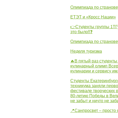
Олимпиада по странов
ЕТЭТ и «Кросс Нации»
👉Студенты группы 1ТГу
это было‼❓
Олимпиада по странов
Неделя туризма
🔥В пятый раз студенты
кулинарный олимп Всер
кулинарии и сервису им
Студенты Екатеринбургс
техникума заняли перво
фестивале творческих 
80-летию Победы в Вел
не забыт и ничто не за
📍Санпросвет – просто 