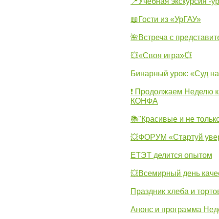
📍Учебная экскурсия -у
📖Гости из «УрГАУ»
🌺Встреча с представит
💥«Своя игра»💥
Бинарный урок: «Суд н
❗ Продолжаем Неделю к
КОНФА
📚"Красивые и не тольк
💥ФОРУМ «Стартуй уве
ЕТЭТ делится опытом
💥Всемирный день каче
Праздник хлеба и торто
Анонс и программа Нед