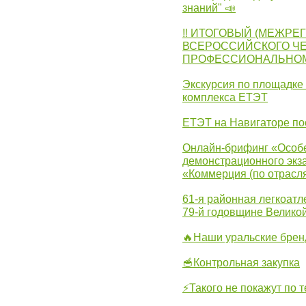
знаний" 📣
‼ ИТОГОВЫЙ (МЕЖРЕ
ВСЕРОССИЙСКОГО Ч
ПРОФЕССИОНАЛЬНОМУ 
Экскурсия по площадке
комплекса ЕТЭТ
ЕТЭТ на Навигаторе по
Онлайн-брифинг «Особе
демонстрационного экза
«Коммерция (по отрасл
61-я районная легкоатл
79-й годовщине Велико
🔥Наши уральские бре
🥣Контрольная закупка
⚡Такого не покажут по т