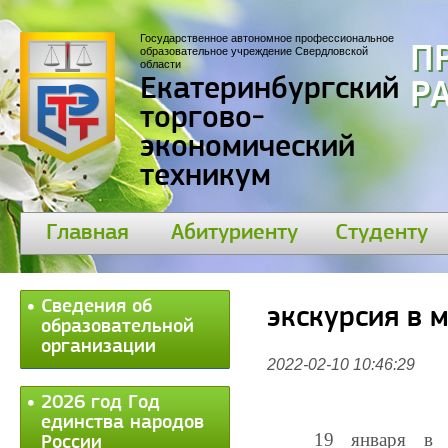
Государственное автономное профессиональное
П
образовательное учреждение Свердловской
области
Екатеринбургский
30
торгово-
экономический
техникум
Главная
Абитуриенту
Студенту
Сведения об
экскурсия в 
образовательной
организации
2022-02-10 10:46:29
2026 год Год
единства народов
19 января в п
России