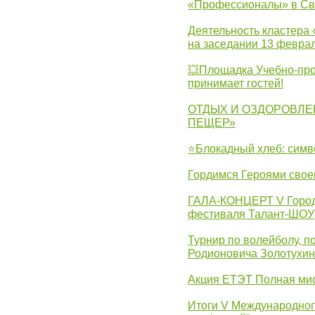
«Профессионалы» в Св
Деятельность кластера 
на заседании 13 февра
💥Площадка Учебно-про
принимает гостей!
ОТДЫХ И ОЗДОРОВЛЕ
ПЕЩЕР»
⭐Блокадный хлеб: симв
Гордимся Героями свое
ГАЛА-КОНЦЕРТ V Городс
фестиваля Талант-ШОУ
Турнир по волейболу, 
Родионовича Золотухи
Акция ЕТЭТ Полная мис
Итоги V Международног