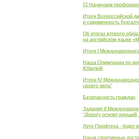
💥 Начинаем профорие
Итоги Всероссийской д
и соврменность бухгалт
Об итогах второго облас
на английском языке «
Итоги I Международног
Наша Олимпиада по анг
Юбилей!
Итоги IV Международн
своего дела"
Безопасность граждан
Задания II Международ
"Дорогу осилит идущий,
Лето Профтеха - будет 
Наши спортивные дост