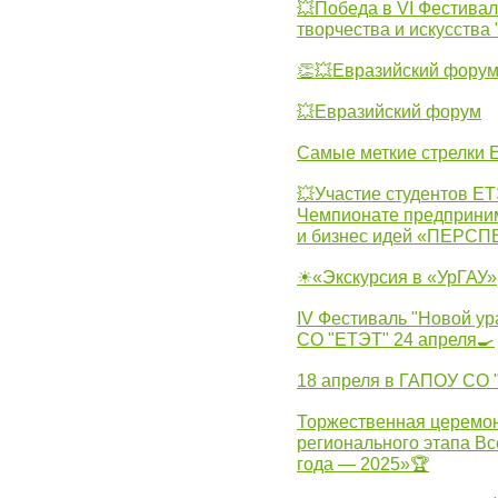
💥Победа в VI Фестивал
творчества и искусства
👏💥Евразийский фору
💥Евразийский форум
Самые меткие стрелки Е
💥Участие студентов Е
Чемпионате предпринима
и бизнес идей «ПЕРС
☀«Экскурсия в «УрГАУ»
IV Фестиваль "Новой ур
СО "ЕТЭТ" 24 апреля🍳
18 апреля в ГАПОУ СО
Торжественная церемон
регионального этапа Вс
года — 2025»🏆