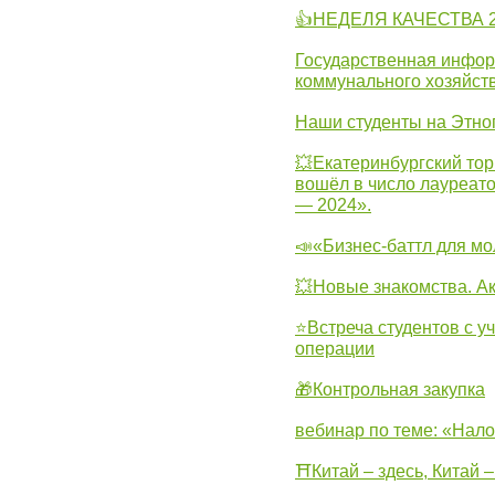
👍НЕДЕЛЯ КАЧЕСТВА 2
Государственная инфо
коммунального хозяйст
Наши студенты на Этно
💥Екатеринбургский тор
вошёл в число лауреат
— 2024».
📣«Бизнес-баттл для м
💥Новые знакомства. А
⭐Встреча студентов с у
операции
🎁Контрольная закупка
вебинар по теме: «Нало
⛩Китай – здесь, Китай 