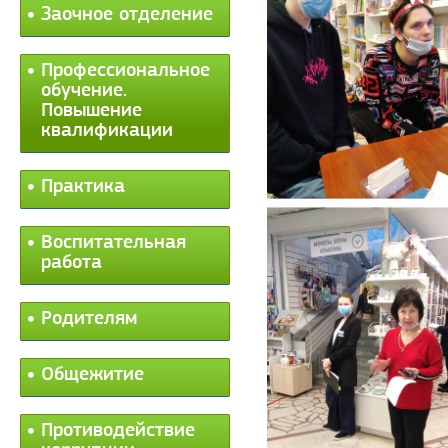
Заочное отделение
Профессиональное
обучение.
Повышение
квалификации
Практика
Воспитательная
работа
Родителям
Общежитие
Противодействие