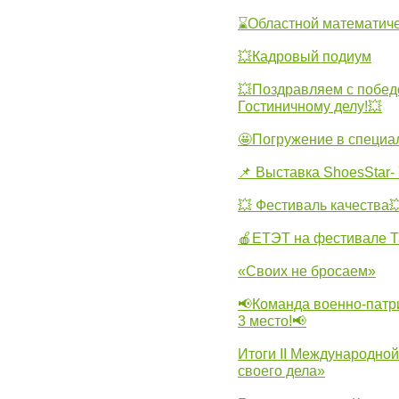
⌛Областной математиче
💥Кадровый подиум
💥Поздравляем с побед
Гостиничному делу!💥
🤩Погружение в специа
📌 Выставка ShoesStar- 
💥 Фестиваль качества
🍎ЕТЭТ на фестивале Т
«Своих не бросаем»
📢Команда военно-патр
3 место!📢
Итоги II Международн
своего дела»