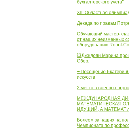
бухгалтерского учета"
XIII Областная олимпиа
Декада по правам Потре
Обучающий мастер-клас
от наших неизменных с
оборудованию Robot-C
💥Джндоян Марина прош
Сбер.
✒Посещение Екатеринбу
искусств
2 место в военно-спорт
МЕЖДУНАРОДНАЯ ДИ
МАТЕМАТИЧЕСКАЯ ОЛ
ИДУЩИЙ, А МАТЕМАТ
Болеем за наших на пол
Чемпионата по професс